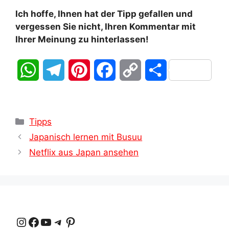
Ich hoffe, Ihnen hat der Tipp gefallen und
vergessen Sie nicht, Ihren Kommentar mit
Ihrer Meinung zu hinterlassen!
W
T
P
F
C
T
h
e
i
a
o
e
a
l
n
c
p
i
Kategorien
Tipps
t
e
t
e
y
l
Japanisch lernen mit Busuu
Netflix aus Japan ansehen
s
g
e
b
L
e
A
r
r
o
i
n
p
a
e
o
n
Instagram
Facebook
YouTube
Telegramm
Pinterest
p
m
s
k
k