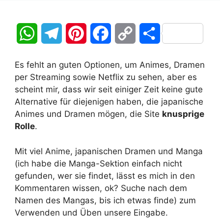
W
T
P
F
C
T
h
e
i
a
o
e
Es fehlt an guten Optionen, um Animes, Dramen
a
l
n
c
p
i
per Streaming sowie Netflix zu sehen, aber es
scheint mir, dass wir seit einiger Zeit keine gute
t
e
t
e
y
l
Alternative für diejenigen haben, die japanische
Animes und Dramen mögen, die Site
knusprige
s
g
e
b
L
e
Rolle
.
A
r
r
o
i
n
Mit viel Anime, japanischen Dramen und Manga
p
a
e
o
n
(ich habe die Manga-Sektion einfach nicht
gefunden, wer sie findet, lässt es mich in den
p
m
s
k
k
Kommentaren wissen, ok? Suche nach dem
t
Namen des Mangas, bis ich etwas finde) zum
Verwenden und Üben unsere Eingabe.