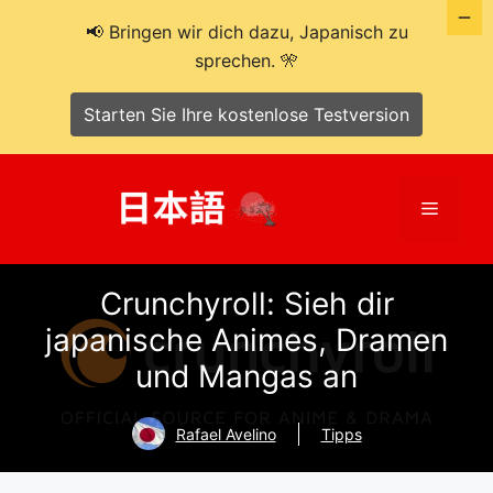
📢 Bringen wir dich dazu, Japanisch zu
sprechen. 🎌
Starten Sie Ihre kostenlose Testversion
Zum
Inhalt
Menü
springen
Crunchyroll: Sieh dir
japanische Animes, Dramen
und Mangas an
Rafael Avelino
Tipps