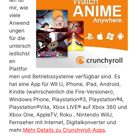
len ist
mir, wie
viele
Anwend
ungen
für die
untersch
iedlichst
en
Plattfor
men und Betriebssysteme verfügbar sind. Es
hat eine App für WII U, iPhone, iPad, Android,
Kindle (wahrscheinlich die Fire-Versionen),
Windows Phone, Playstation®3, Playstation®4,
Playstation®Vita, Xbox LIVE® auf Xbox 360 und
Xbox One, AppleTV, Roku , Nintendo WiiU,
Fernseher mit Internet, Digitalkonverter und
mehr.
Mehr Details zu Crunchyroll-Apps
.