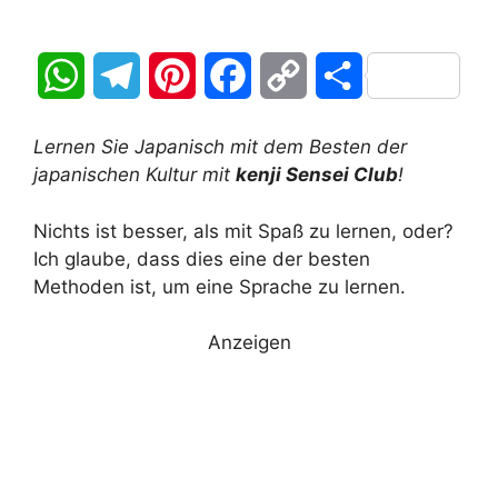
W
T
P
F
C
T
h
e
i
a
o
e
Lernen Sie Japanisch mit dem Besten der
a
l
n
c
p
i
japanischen Kultur mit
kenji Sensei Club
!
t
e
t
e
y
l
Nichts ist besser, als mit Spaß zu lernen, oder?
Ich glaube, dass dies eine der besten
s
g
e
b
L
e
Methoden ist, um eine Sprache zu lernen.
A
r
r
o
i
n
Anzeigen
p
a
e
o
n
p
m
s
k
k
t