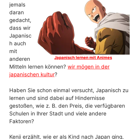
jemals
daran
gedacht,
dass wir
Japanisc
h auch
mit
Japanisch lernen mit Animes
anderen
Mitteln lernen können?
wir mögen in der
japanischen kultur
?
Haben Sie schon einmal versucht, Japanisch zu
lernen und sind dabei auf Hindernisse
gestoßen, wie z. B. den Preis, die verfügbaren
Schulen in Ihrer Stadt und viele andere
Faktoren?
Kenji erzählt, wie er als Kind nach Japan ging,