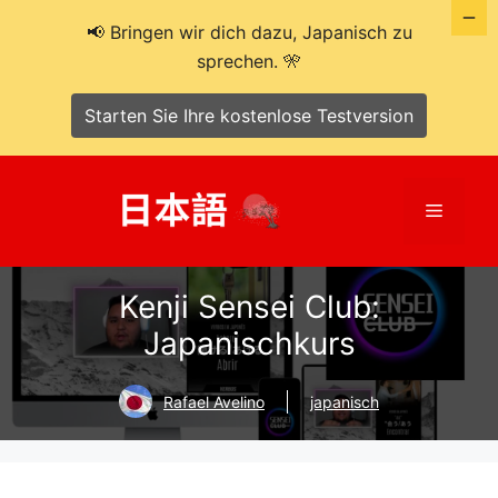
📢 Bringen wir dich dazu, Japanisch zu
sprechen. 🎌
Starten Sie Ihre kostenlose Testversion
Zum
Inhalt
Menü
springen
Kenji Sensei Club:
Japanischkurs
Rafael Avelino
japanisch