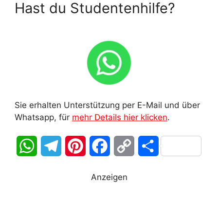
Hast du Studentenhilfe?
Sie erhalten Unterstützung per E-Mail und über
Whatsapp, für
mehr Details hier klicken
.
W
T
P
F
C
T
h
e
i
a
o
e
Anzeigen
a
l
n
c
p
i
t
e
t
e
y
l