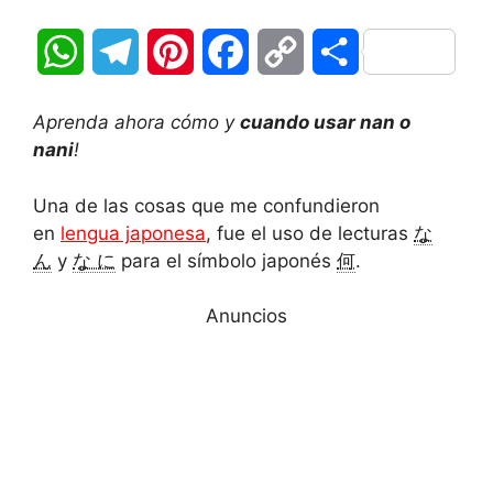
W
T
P
F
C
C
h
e
i
a
o
o
Aprenda ahora cómo y
cuando usar nan o
a
l
n
c
p
m
nani
!
t
e
t
e
y
p
Una de las cosas que me confundieron
en
lengua japonesa
, fue el uso de lecturas
な
s
g
e
b
L
a
ん
y
な に
para el símbolo japonés
何
.
A
r
r
o
i
r
Anuncios
p
a
e
o
n
t
p
m
s
k
k
i
t
r