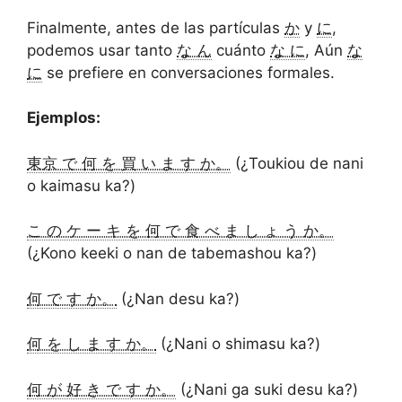
Finalmente, antes de las partículas
か
y
に
,
podemos usar tanto
な ん
cuánto
な に
, Aún
な
に
se prefiere en conversaciones formales.
Ejemplos:
東京 で 何 を 買 い ま す か。
(¿Toukiou de nani
o kaimasu ka?)
こ の ケ ー キ を 何 で 食 べ ま し ょ う か。
(¿Kono keeki o nan de tabemashou ka?)
何 で す か。
(¿Nan desu ka?)
何 を し ま す か。
(¿Nani o shimasu ka?)
何 が 好 き で す か。
(¿Nani ga suki desu ka?)