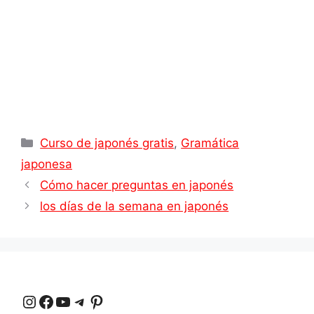
Categorías
Curso de japonés gratis
,
Gramática
japonesa
Cómo hacer preguntas en japonés
los días de la semana en japonés
Instagram
Facebook
YouTube
Telegrama
Pinterest