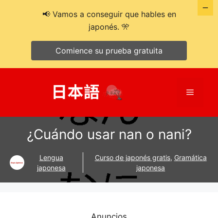
📢 Vamos a conseguir que hables en
japonés. 🎌
Comience su prueba gratuita
Saltar
al
Menú
contenido
¿Cuándo usar nan o nani?
Lengua
Curso de japonés gratis
,
Gramática
japonesa
japonesa
Anuncios