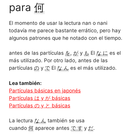
para
何
El momento de usar la lectura nan o nani
todavía me parece bastante errático, pero hay
algunos patrones que he notado con el tiempo.
antes de las partículas
を
,
が
y
も
El
な に
es el
más utilizado. Por otro lado, antes de las
partículas
の
y
で
El
な ん
es el más utilizado.
Lea también:
Partículas básicas en japonés
Partículas は y が básicas
Partículas の y と básicas
La lectura
な ん
también se usa
cuando
何
aparece antes
で す
y
だ
.