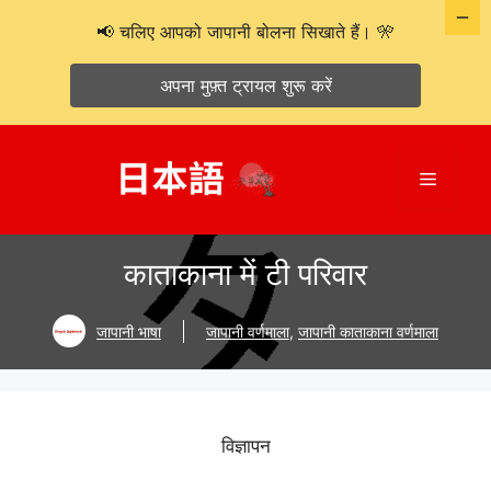
📢 चलिए आपको जापानी बोलना सिखाते हैं। 🎌
अपना मुफ़्त ट्रायल शुरू करें
सामग्री
पर
मेनू
जाएं
काताकाना में टी परिवार
जापानी भाषा
जापानी वर्णमाला
,
जापानी काताकाना वर्णमाला
विज्ञापन