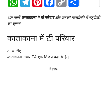
W
T
P
F
C
S
h
e
i
a
o
h
और जानें
काताकाना में टी परिवार
और उनकी हस्तलिपि में स्ट्रोकों
a
l
n
c
p
a
का क्रम!
t
e
t
e
y
r
काताकाना में टी परिवार
s
g
e
b
L
e
टा = टीए
A
r
r
o
i
काताकाना अक्षर TA एक तिरछा बड़ा A है।.
p
a
e
o
n
विज्ञापन
p
m
s
k
k
t