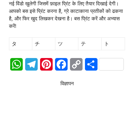
नई विंडो खुलेगी जिसमें फ़ाइल प्रिंट के लिए तैयार दिखाई देगी।
आपको बस इसे प्रिंट करना है, ग्रे काटाकाना प्रतीकों को ढकना
है, और फिर खुद लिखकर देखना है। बस प्रिंट करें और अभ्यास
करें!
タ
チ
ツ
テ
ト
W
T
P
F
C
S
h
e
i
a
o
h
विज्ञापन
a
l
n
c
p
a
t
e
t
e
y
r
s
g
e
b
L
e
A
r
r
o
i