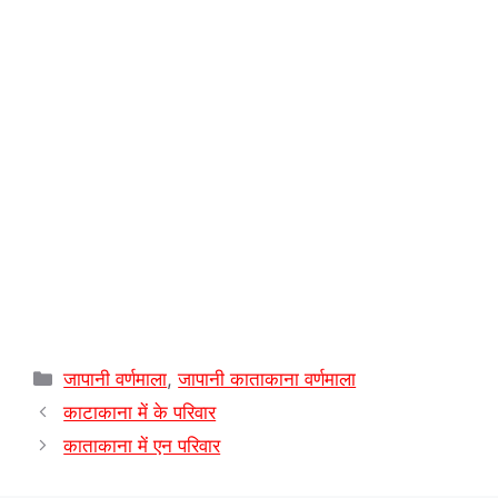
p
a
e
o
n
p
m
s
k
k
t
श्रेणियाँ
जापानी वर्णमाला
,
जापानी काताकाना वर्णमाला
काटाकाना में के परिवार
काताकाना में एन परिवार