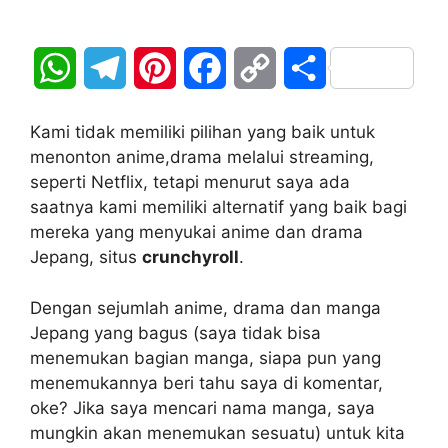
W
T
P
F
C
S
h
e
i
a
o
h
Kami tidak memiliki pilihan yang baik untuk
a
l
n
c
p
a
menonton anime,drama melalui streaming,
seperti Netflix, tetapi menurut saya ada
t
e
t
e
y
r
saatnya kami memiliki alternatif yang baik bagi
mereka yang menyukai anime dan drama
s
g
e
b
L
e
Jepang, situs
crunchyroll
.
A
r
r
o
i
Dengan sejumlah anime, drama dan manga
p
a
e
o
n
Jepang yang bagus (saya tidak bisa
menemukan bagian manga, siapa pun yang
p
m
s
k
k
menemukannya beri tahu saya di komentar,
t
oke? Jika saya mencari nama manga, saya
mungkin akan menemukan sesuatu) untuk kita