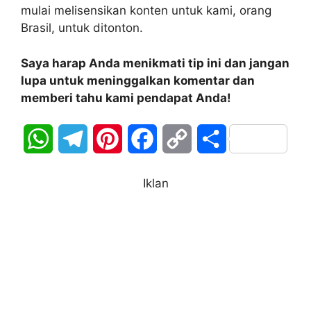
mulai melisensikan konten untuk kami, orang
Brasil, untuk ditonton.
Saya harap Anda menikmati tip ini dan jangan
lupa untuk meninggalkan komentar dan
memberi tahu kami pendapat Anda!
W
T
P
F
C
S
h
e
i
a
o
h
Iklan
a
l
n
c
p
a
t
e
t
e
y
r
s
g
e
b
L
e
A
r
r
o
i