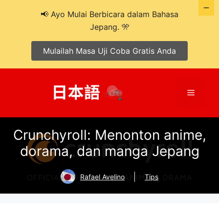
📢 Ayo Mulai Berbicara dalam Bahasa
Jepang. 🎌
Mulailah Masa Uji Coba Gratis Anda
Langsung
ke
Menu
isi
Crunchyroll: Menonton anime,
dorama, dan manga Jepang
Rafael Avelino
Tips