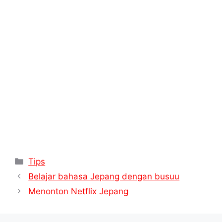
p
a
e
o
n
p
m
s
k
k
t
Kategori
Tips
Belajar bahasa Jepang dengan busuu
Menonton Netflix Jepang