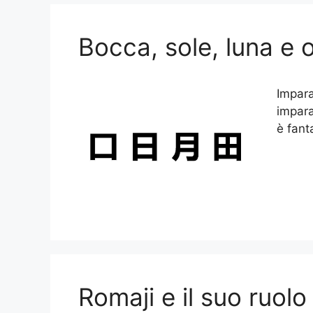
Bocca, sole, luna e o
Impara
impara
è fant
Romaji e il suo ruolo