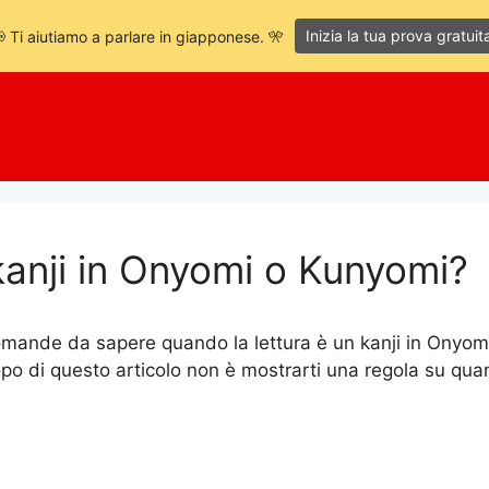
Inizia la tua prova gratuit
 Ti aiutiamo a parlare in giapponese. 🎌
anji in Onyomi o Kunyomi?
mande da sapere quando la lettura è un kanji in Onyomi
po di questo articolo non è mostrarti una regola su qua