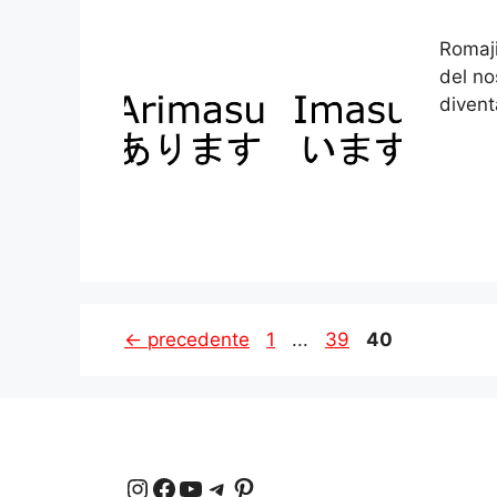
Romaji
del no
divent
Pagina
Pagina
Pagina
←
precedente
1
...
39
40
Instagram
Facebook
YouTube
Telegram
Pinterest