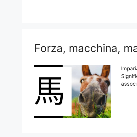
Forza, macchina, man
Impari
Signif
associ