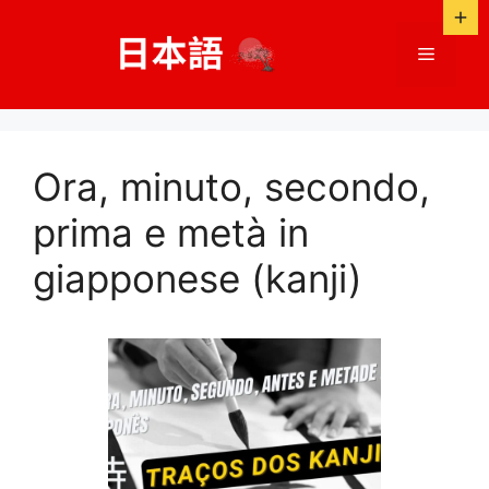
Salta
al
Menù
contenuto
Ora, minuto, secondo,
prima e metà in
giapponese (kanji)