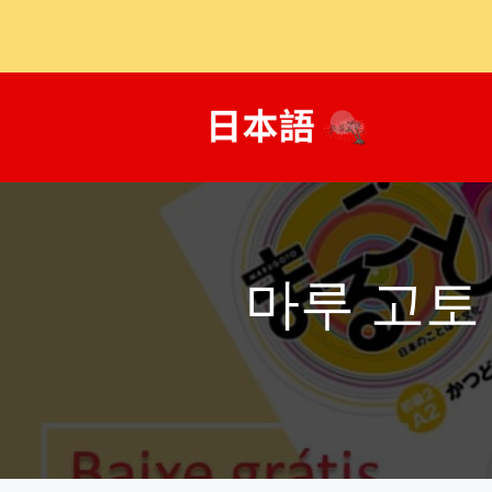
콘
텐
츠
로
건
너
뛰
기
마루 고토