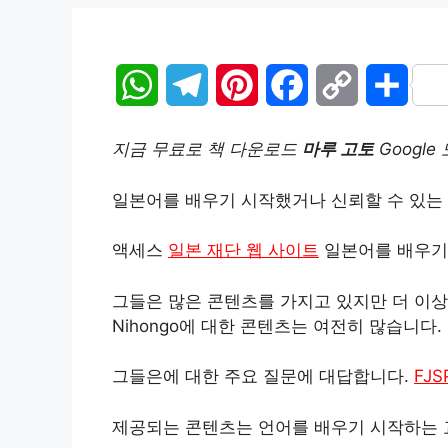
W
T
P
F
C
S
h
e
i
a
o
h
지금 무료로 책 다운로드
마루 고토
Googl
a
l
n
c
p
a
일본어를 배우기 시작했거나 신뢰할 수 있는 출
t
e
t
e
y
r
액세스
일본 재단 웹 사이트
일본어를 배우기 
s
g
e
b
L
e
A
r
r
o
i
그들은 많은 콘텐츠를 가지고 있지만 더 이상
Nihongo에 대한 콘텐츠는 여전히 많습니다.
p
a
e
o
n
그들은에 대한 주요 질문에 대답합니다.
FJ
p
m
s
k
k
t
제공되는 콘텐츠는 언어를 배우기 시작하는 