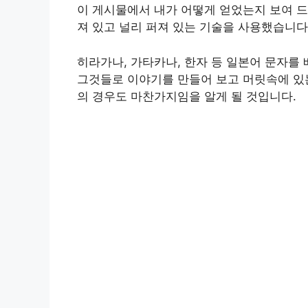
이 게시물에서 내가 어떻게 얻었는지 보여 
a
l
n
c
p
a
져 있고 널리 퍼져 있는 기술을 사용했습니다
t
e
t
e
y
r
히라가나, 가타카나, 한자 등 일본어 문자를
그것들로 이야기를 만들어 보고 머릿속에 있는
s
g
e
b
L
e
의 경우도 마찬가지임을 알게 될 것입니다.
A
r
r
o
i
p
a
e
o
n
p
m
s
k
k
t