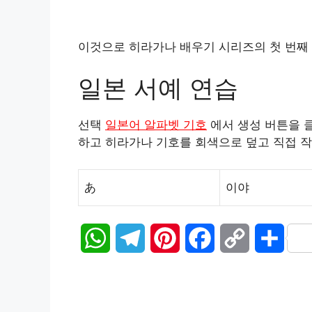
이것으로 히라가나 배우기 시리즈의 첫 번째
일본 서예 연습
선택
일본어 알파벳 기호
에서 생성 버튼을 
하고 히라가나 기호를 회색으로 덮고 직접 작
あ
이야
W
T
P
F
C
S
h
e
i
a
o
h
a
l
n
c
p
a