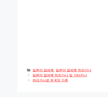
t
e
t
e
y
r
s
g
e
b
L
e
A
r
r
o
i
p
a
e
o
n
p
m
s
k
k
t
카
일본어 알파벳
,
일본어 알파벳 히라가나
테
일본어 알파벳 히라가나 및 가타카나
고
히라가나로 된 K의 가족
리