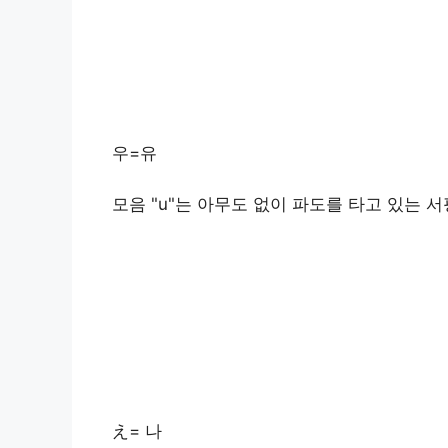
우=유
모음 "u"는 아무도 없이 파도를 타고 있는 
え= 나