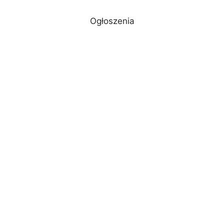
h
e
i
a
o
h
Ogłoszenia
a
l
n
c
p
a
t
e
t
e
y
r
s
g
e
b
L
e
A
r
r
o
i
p
a
e
o
n
p
m
s
k
k
t