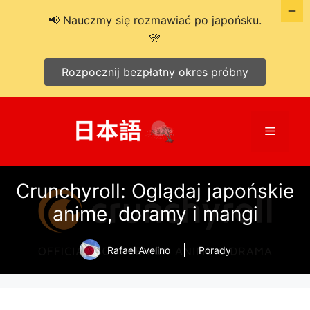
📢 Nauczmy się rozmawiać po japońsku.
🎌
Rozpocznij bezpłatny okres próbny
Przejdź
do
Menu
treści
Crunchyroll: Oglądaj japońskie
anime, doramy i mangi
Rafael Avelino
Porady