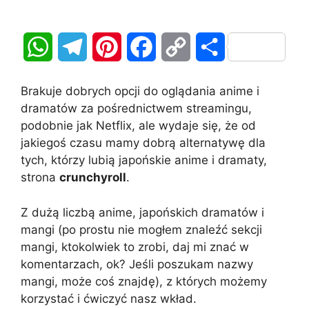
W
T
P
F
C
S
h
e
i
a
o
h
Brakuje dobrych opcji do oglądania anime i
a
l
n
c
p
a
dramatów za pośrednictwem streamingu,
podobnie jak Netflix, ale wydaje się, że od
t
e
t
e
y
r
jakiegoś czasu mamy dobrą alternatywę dla
tych, którzy lubią japońskie anime i dramaty,
s
g
e
b
L
e
strona
crunchyroll
.
A
r
r
o
i
Z dużą liczbą anime, japońskich dramatów i
p
a
e
o
n
mangi (po prostu nie mogłem znaleźć sekcji
mangi, ktokolwiek to zrobi, daj mi znać w
p
m
s
k
k
komentarzach, ok? Jeśli poszukam nazwy
t
mangi, może coś znajdę), z których możemy
korzystać i ćwiczyć nasz wkład.