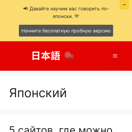
📢 Давайте научим вас говорить по-
японски. 🎌
Начните бесплатную пробную версию
Перейти
к
Меню
содержимому
Японский
5 сайтов, где можно