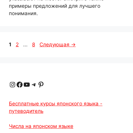
примеры предложений для лучшего
понимания.
Страница
Страница
Страница
1
2
...
8
Следующая
→
Instagram
Facebook
YouTube
Telegram
Pinterest
Бесплатные курсы японского языка -
путеводитель
Числа на японском языке