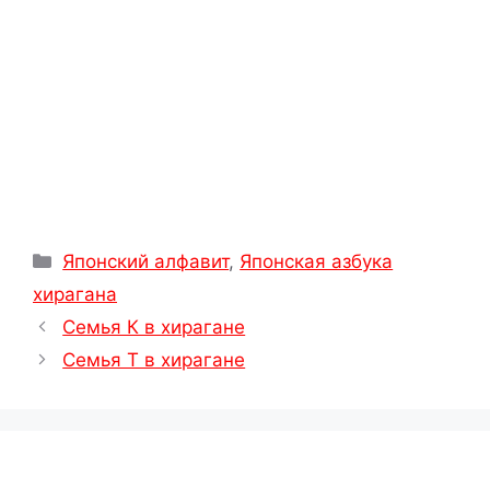
t
ь
Рубрики
Японский алфавит
,
Японская азбука
хирагана
Семья К в хирагане
Семья Т в хирагане