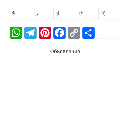
さ
し
す
せ
そ
W
T
P
F
C
О
h
e
i
a
o
т
Объявления
a
l
n
c
p
п
t
e
t
e
y
р
s
g
e
b
L
а
A
r
r
o
i
в
p
a
e
o
n
и
p
m
s
k
k
т