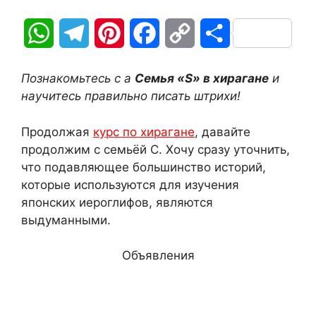
W
T
P
F
C
О
h
e
i
a
o
т
Познакомьтесь с а
Семья «S» в хирагане
и
a
l
n
c
p
п
научитесь правильно писать штрихи!
t
e
t
e
y
р
Продолжая
курс по хирагане
, давайте
продолжим с семьёй С. Хочу сразу уточнить,
s
g
e
b
L
а
что подавляющее большинство историй,
A
r
r
o
i
в
которые используются для изучения
японских иероглифов, являются
p
a
e
o
n
и
выдуманными.
p
m
s
k
k
т
Объявления
t
ь