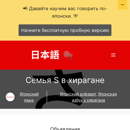
📢 Давайте научим вас говорить по-
японски. 🎌
Начните бесплатную пробную версию
Перейти
к
Меню
содержимому
Семья S в хирагане
Японский
Японский алфавит
,
Японская
язык
азбука хирагана
Объявления