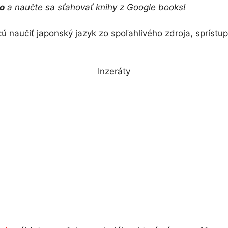
o
a naučte sa sťahovať knihy z Google books!
hcú naučiť japonský jazyk zo spoľahlivého zdroja, spríst
Inzeráty