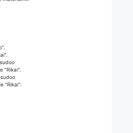
o".
ai".
tsudoo
 "Rikai".
atsudoo
 "Rikai".