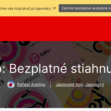
Začnite bezplatné skúšobné 
íme vás rozprávať po japonsky. 🎌
 Bezplatné stiahnu
Rafael Avelino
Japonské tipy
,
Japonský