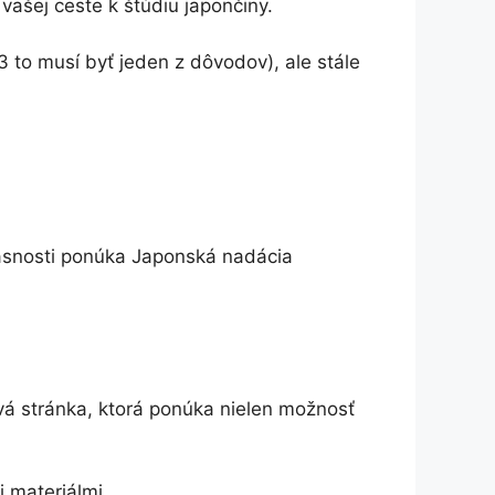
ašej ceste k štúdiu japončiny.
 to musí byť jeden z dôvodov), ale stále
časnosti ponúka Japonská nadácia
vá stránka, ktorá ponúka nielen možnosť
 materiálmi.