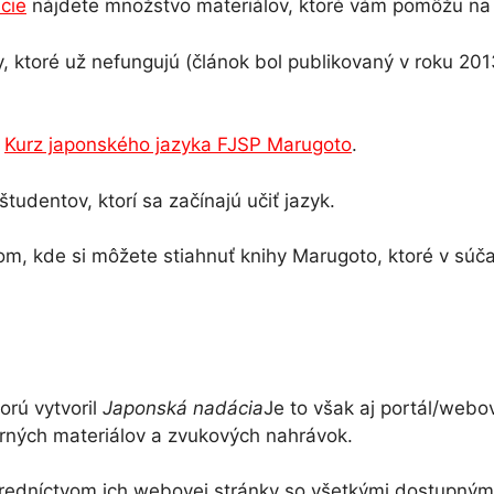
cie
nájdete množstvo materiálov, ktoré vám pomôžu na v
 ktoré už nefungujú (článok bol publikovaný v roku 2013
a
Kurz japonského jazyka FJSP Marugoto
.
tudentov, ktorí sa začínajú učiť jazyk.
tom, kde si môžete stiahnuť knihy Marugoto, ktoré v sú
orú vytvoril
Japonská nadácia
Je to však aj portál/webo
orných materiálov a zvukových nahrávok.
redníctvom ich webovej stránky so všetkými dostupnými