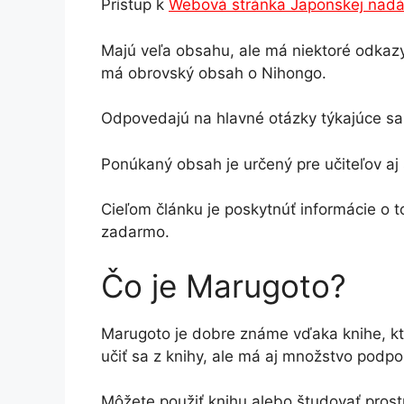
Prístup k
Webová stránka Japonskej nadá
Majú veľa obsahu, ale má niektoré odkazy,
má obrovský obsah o Nihongo.
Odpovedajú na hlavné otázky týkajúce s
Ponúkaný obsah je určený pre učiteľov aj š
Cieľom článku je poskytnúť informácie o 
zadarmo.
Čo je Marugoto?
Marugoto je dobre známe vďaka knihe, kt
učiť sa z knihy, ale má aj množstvo podp
Môžete použiť knihu alebo študovať prost