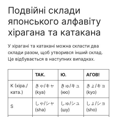
Подвійні склади
японського алфавіту
хірагана та катакана
У хірагані та катакані можна скласти два
склади разом, щоб утворився інший склад.
Це відбувається в наступних випадках.
ТАК.
Ю.
АГОВ!
K (хіра./
きゃ/キャ
きゅ/キュ
きょ/キョ
ката.)
(kya)
(кю)
(kyo)
しゃ/シャ
しゅ/シュ
しょ/ショ
S
(sha)
(шу)
(sho)