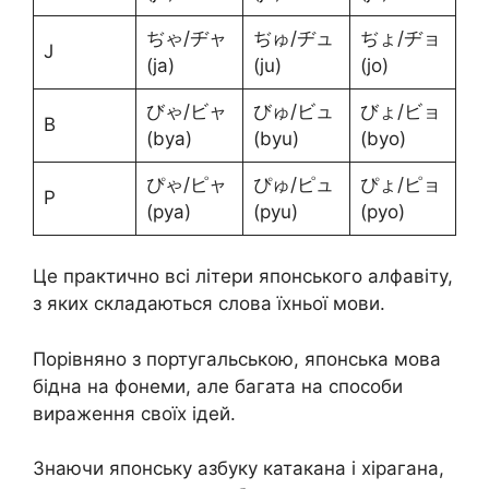
ぢゃ/ヂャ
ぢゅ/ヂュ
ぢょ/ヂョ
J
(ja)
(ju)
(jo)
びゃ/ビャ
びゅ/ビュ
びょ/ビョ
B
(bya)
(byu)
(byo)
ぴゃ/ピャ
ぴゅ/ピュ
ぴょ/ピョ
P
(pya)
(pyu)
(pyo)
Це практично всі літери японського алфавіту,
з яких складаються слова їхньої мови.
Порівняно з португальською, японська мова
бідна на фонеми, але багата на способи
вираження своїх ідей.
Знаючи японську азбуку катакана і хірагана,