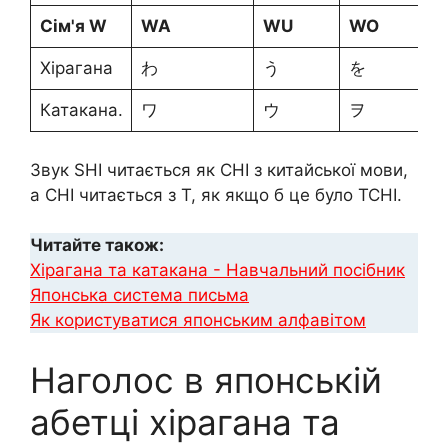
Сім'я W
WA
WU
WO
Хірагана
わ
う
を
Катакана.
ワ
ウ
ヲ
Звук SHI читається як CHI з китайської мови,
а CHI читається з Т, як якщо б це було TCHI.
Читайте також:
Хірагана та катакана - Навчальний посібник
Японська система письма
Як користуватися японським алфавітом
Наголос в японській
абетці хірагана та