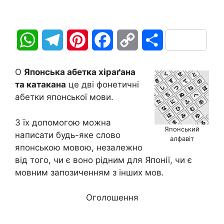
W
T
P
F
C
П
h
e
i
a
o
о
O
Японська абетка хіраґана
a
l
n
c
p
д
та катакана
це дві фонетичні
абетки японської мови.
t
e
t
e
y
і
З їх допомогою можна
s
g
e
b
L
л
Японський
написати будь-яке слово
алфавіт
A
r
r
o
i
и
японською мовою, незалежно
від того, чи є воно рідним для Японії, чи є
p
a
e
o
n
т
мовним запозиченням з інших мов.
p
m
s
k
k
и
Оголошення
t
с