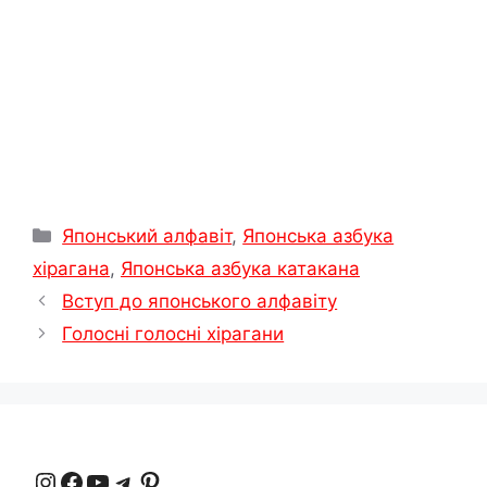
я
Категорії
Японський алфавіт
,
Японська азбука
хірагана
,
Японська азбука катакана
Вступ до японського алфавіту
Голосні голосні хірагани
Instagram
Facebook
YouTube
Телеграма
Pinterest