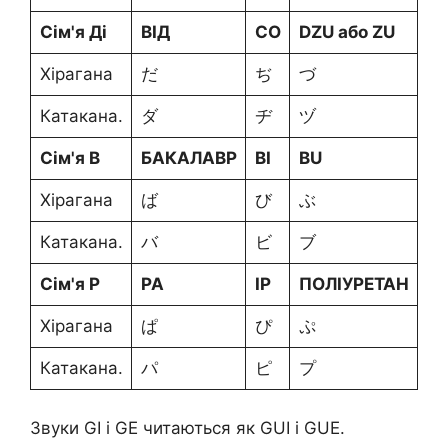
Сім'я Ді
ВІД
СО
DZU або ZU
D
Хірагана
だ
ぢ
づ
で
Катакана.
ダ
ヂ
ヅ
デ
Сім'я B
БАКАЛАВР
BI
BU
BE
Хірагана
ば
び
ぶ
べ
Катакана.
バ
ビ
ブ
ベ
Сім'я P
PA
IP
ПОЛІУРЕТАН
PE
Хірагана
ぱ
ぴ
ぷ
ぺ
Катакана.
パ
ピ
プ
ペ
Звуки GI і GE читаються як GUI і GUE.