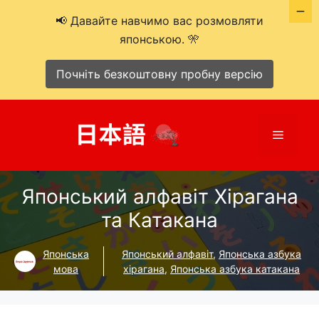
📢 Давайте навчимо вас розмовляти
японською. 🎌
Почніть безкоштовну пробну версію
Перейти
до
Меню
вмісту
Японський алфавіт Хірагана
та Катакана
Японська
Японський алфавіт
,
Японська азбука
мова
хірагана
,
Японська азбука катакана