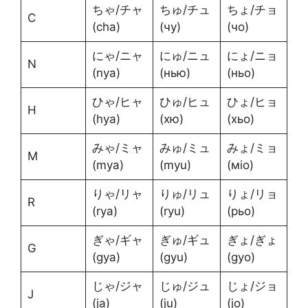
ちゃ/チャ
ちゅ/チュ
ちょ/チョ
C
(cha)
(чу)
(чо)
にゃ/ニャ
にゅ/ニュ
にょ/ニョ
N
(nya)
(нью)
(ньо)
ひゃ/ヒャ
ひゅ/ヒュ
ひょ/ヒョ
H
(hya)
(хю)
(хьо)
みゃ/ミャ
みゅ/ミュ
みょ/ミョ
M
(mya)
(myu)
(міо)
りゃ/リャ
りゅ/リュ
りょ/リョ
R
(rya)
(ryu)
(рьо)
ぎゃ/ギャ
ぎゅ/ギュ
ぎょ/ぎょ
G
(gya)
(gyu)
(gyo)
じゃ/ジャ
じゅ/ジュ
じょ/ジョ
J
(ja)
(ju)
(jo)