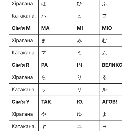
Хірагана
は
ひ
ふ
Катакана.
ハ
ヒ
フ
Сім'я М
MA
MI
МЮ
Хірагана
ま
み
む
Катакана.
マ
ミ
ム
Сім'я R
РА
ІЧ
ВЕЛИКОБР
Хірагана
ら
り
る
Катакана.
ラ
リ
ル
Сім'я Y
ТАК.
Ю.
АГОВ!
Хірагана
や
ゆ
よ
Катакана.
ヤ
ユ
ヨ