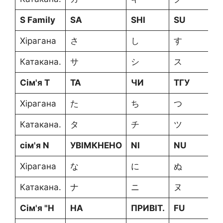
S Family
SA
SHI
SU
Хірагана
さ
し
す
Катакана.
サ
シ
ス
Сім'я T
TA
ЧИ
ТГУ
Хірагана
た
ち
つ
Катакана.
タ
チ
ツ
сім'я N
УВІМКНЕНО
NI
NU
Хірагана
な
に
ぬ
Катакана.
ナ
ニ
ヌ
Сім'я "Н
HA
ПРИВІТ.
FU