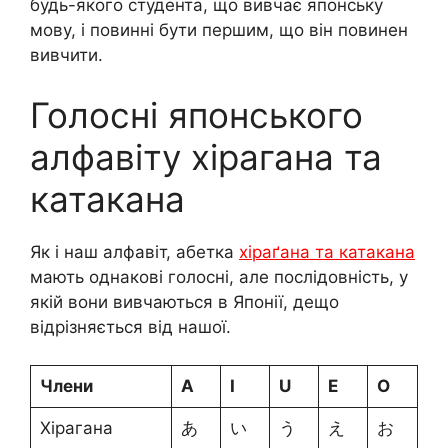
будь-якого студента, що вивчає японську
мову, і повинні бути першим, що він повинен
вивчити.
Голосні японського
алфавіту хірагана та
катакана
Як і наш алфавіт, абетка
хіраґана та катакана
мають однакові голосні, але послідовність, у
якій вони вивчаються в Японії, дещо
відрізняється від нашої.
Члени
A
I
U
E
O
Хірагана
あ
い
う
え
お