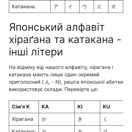
Катакана.
ア
イ
ウ
エ
オ
Японський алфавіт
хіраґана та катакана -
інші літери
На відміну від нашого алфавіту, хірагана і
катакана мають лише один окремий
приголосний ( ん - N), решта японської абетки
використовує склади. Перевірте це:
Сім'я К
KA
KI
KU
Хірагана
か
き
く
Катакана.
カ
キ
ク