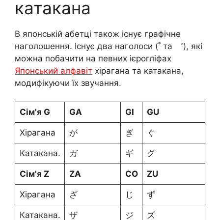
катакана
В японській абетці також існує графічне
наголошення. Існує два наголоси (˚ та ゛), які
можна побачити на певних ієрогліфах
Японський алфавіт
хірагана та катакана,
модифікуючи їх звучання.
Сім'я G
GA
GI
GU
G
Хірагана
が
ぎ
ぐ
げ
Катакана.
ガ
ギ
グ
ゲ
Сім'я Z
ZA
СО
ZU
ЗЕ
Хірагана
ざ
じ
ず
ぜ
Катакана.
ザ
ジ
ズ
ゼ