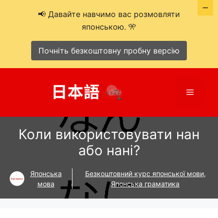
📢 Давайте навчимо вас розмовляти
японською. 🎌
Почніть безкоштовну пробну версію
Перейти
до
Меню
вмісту
Коли використовувати нан
або нані?
Японська
Безкоштовний курс японської мови
,
мова
Японська граматика