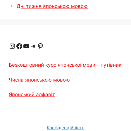
Дні тижня японською мовою
Instagram
Facebook
YouTube
Телеграма
Pinterest
Безкоштовний курс японської мови - путівник
Числа японською мовою
Японський алфавіт
Конфіденційність