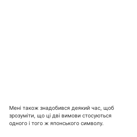
я
Мені також знадобився деякий час, щоб
зрозуміти, що ці дві вимови стосуються
одного і того ж японського символу.