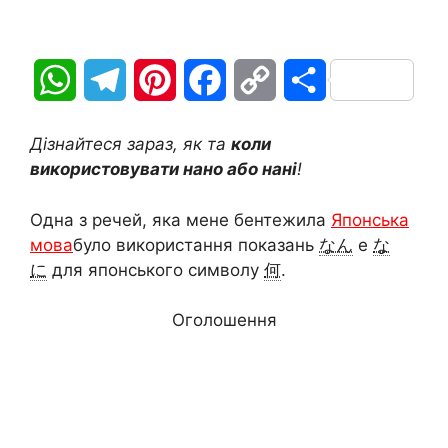
W
T
P
F
C
П
h
e
i
a
o
о
Дізнайтеся зараз, як та
коли
a
l
n
c
p
д
використовувати нано або нані
!
t
e
t
e
y
і
Одна з речей, яка мене бентежила
Японська
мова
було використання показань
なん
e
な
s
g
e
b
L
л
に
для японського символу
何
.
A
r
r
o
i
и
Оголошення
p
a
e
o
n
т
p
m
s
k
k
и
t
с