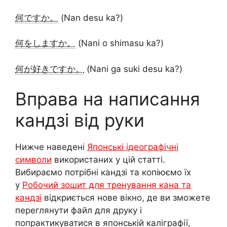
何ですか。
(Nan desu ka?)
何をしますか。
(Nani o shimasu ka?)
何が好きですか。
(Nani ga suki desu ka?)
Вправа на написання
кандзі від руки
Нижче наведені
Японські ідеографічні
символи
використаних у цій статті.
Вибираємо потрібні кандзі та копіюємо їх
у
Робочий зошит для тренування кана та
кандзі
відкриється нове вікно, де ви зможете
переглянути файл для друку і
попрактикуватися в японській каліграфії,