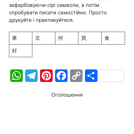
зафарбовуючи сірі символи, а потім
спробувати писати самостійно. Просто
друкуйте і практикуйтеся.
東
京
何
買
食
好
W
T
P
F
C
П
h
e
i
a
o
о
Оголошення
a
l
n
c
p
д
t
e
t
e
y
і
s
g
e
b
L
л