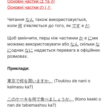
Основні частки は та が
Основні частки の і と
Читання
なん
також використовується,
коли
何
з'являється до того, як
です
e
だ
.
Щоб закінчити, перш ніж частинки
か
e
に
ми
можемо використовувати або
なん
скільки
な
に
однак
なに
надається перевага в офіційних
розмовах.
Приклади:
東京で何を買いますか。
(Toukiou de nani o
kaimasu ka?)
このケーキを何で食べましょうか。
(Kono keeki o
nan de tabemashou ka?)