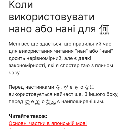
Коли
використовувати
нано або нані для
何
Мені все ще здається, що правильний час
для використання читання "нан" або "нані"
досить нерівномірний, але є деякі
закономірності, які я спостерігаю з плином
часу.
Перед частинками
を
,
が
e
も
o
なに
використовується найчастіше. З іншого боку,
перед
の
e
で
o
なん
є найпоширенішим.
Читайте також:
Основні частки в японській мові