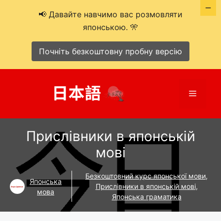
📢 Давайте навчимо вас розмовляти
японською. 🎌
Почніть безкоштовну пробну версію
Перейти
до
Меню
вмісту
Прислівники в японській
мові
Безкоштовний курс японської мови
,
Японська
Прислівники в японській мові
,
мова
Японська граматика