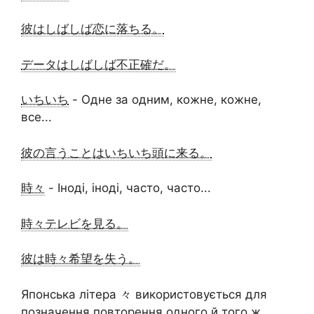
彼はしばしば恋に落ちる。
データはしばしば不正確だ。
いちいち
- Одне за одним, кожне, кожне,
все...
彼の言うことはいちいち頭に来る。
時々
- Іноді, іноді, часто, часто...
時々テレビを見る。
彼は時々希望を失う。
Японська літера 々 використовується для
позначення повторення одного й того ж