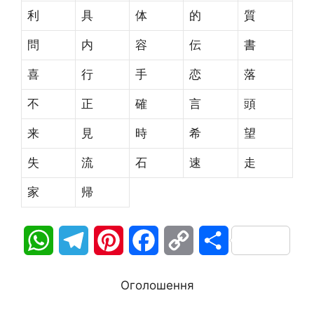
利
具
体
的
質
問
内
容
伝
書
喜
行
手
恋
落
不
正
確
言
頭
来
見
時
希
望
失
流
石
速
走
家
帰
W
T
P
F
C
П
h
e
i
a
o
о
Оголошення
a
l
n
c
p
д