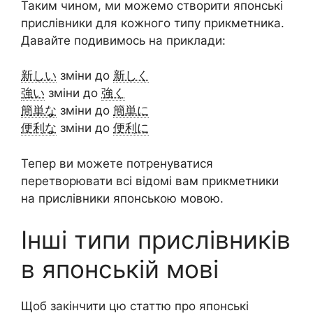
Таким чином, ми можемо створити японські
прислівники для кожного типу прикметника.
Давайте подивимось на приклади:
新しい
зміни до
新しく
強い
зміни до
強く
簡単な
зміни до
簡単に
便利な
зміни до
便利に
Тепер ви можете потренуватися
перетворювати всі відомі вам прикметники
на прислівники японською мовою.
Інші типи прислівників
в японській мові
Щоб закінчити цю статтю про японські