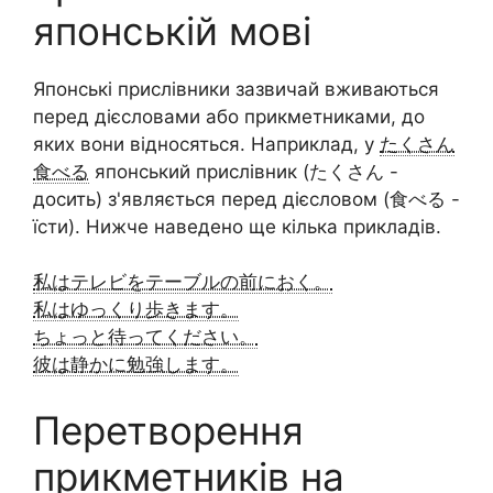
японській мові
Японські прислівники зазвичай вживаються
перед дієсловами або прикметниками, до
яких вони відносяться. Наприклад, у
たくさん
食べる
японський прислівник (たくさん -
досить) з'являється перед дієсловом (食べる -
їсти). Нижче наведено ще кілька прикладів.
私はテレビをテーブルの前におく。
私はゆっくり歩きます。
ちょっと待ってください。
彼は静かに勉強します。
Перетворення
прикметників на