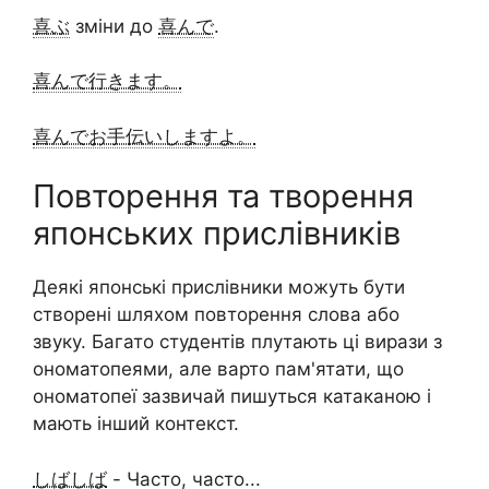
喜ぶ
зміни до
喜んで
.
喜んで行きます。
喜んでお手伝いしますよ。
Повторення та творення
японських прислівників
Деякі японські прислівники можуть бути
створені шляхом повторення слова або
звуку. Багато студентів плутають ці вирази з
ономатопеями, але варто пам'ятати, що
ономатопеї зазвичай пишуться катаканою і
мають інший контекст.
しばしば
- Часто, часто...