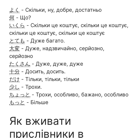
よく
- Скільки, ну, добре, достатньо
何
- Що?
いくら
- Скільки це коштує, скільки це коштує,
скільки це коштує, скільки це коштує
とても
- Дуже багато.
大変
- Дуже, надзвичайно, серйозно,
серйозно
たくさん
- Дуже, дуже, дуже
十分
- Досить, досить.
だけ
- Тільки, тільки, тільки
少し
- Трохи.
ちょっと
- Трохи, особливо, бажано, особливо
もっと
- Більше
Як вживати
прислівники в