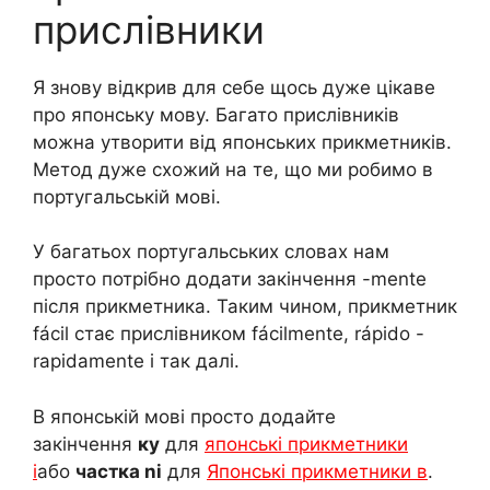
прислівники
Я знову відкрив для себе щось дуже цікаве
про японську мову. Багато прислівників
можна утворити від японських прикметників.
Метод дуже схожий на те, що ми робимо в
португальській мові.
У багатьох португальських словах нам
просто потрібно додати закінчення -mente
після прикметника. Таким чином, прикметник
fácil стає прислівником fácilmente, rápido -
rapidamente і так далі.
В японській мові просто додайте
закінчення
ку
для
японські прикметники
i
або
частка ni
для
Японські прикметники в
.