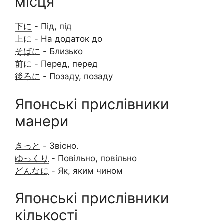
місця
下に
- Під, під
上に
- На додаток до
そばに
- Близько
前に
- Перед, перед
後ろに
- Позаду, позаду
Японські прислівники
манери
きっと
- Звісно.
ゆっくり
- Повільно, повільно
どんなに
- Як, яким чином
Японські прислівники
кількості