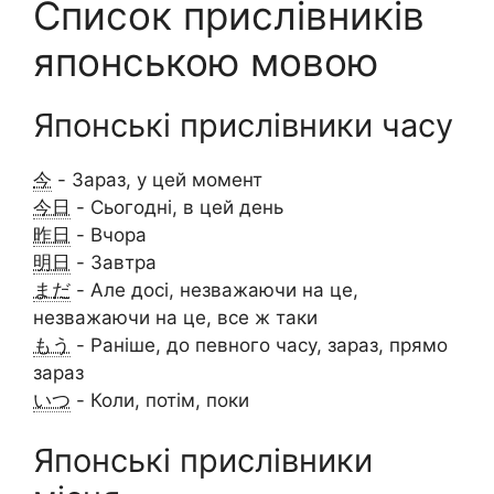
Список прислівників
японською мовою
Японські прислівники часу
今
- Зараз, у цей момент
今日
- Сьогодні, в цей день
昨日
- Вчора
明日
- Завтра
まだ
- Але досі, незважаючи на це,
незважаючи на це, все ж таки
もう
- Раніше, до певного часу, зараз, прямо
зараз
いつ
- Коли, потім, поки
Японські прислівники