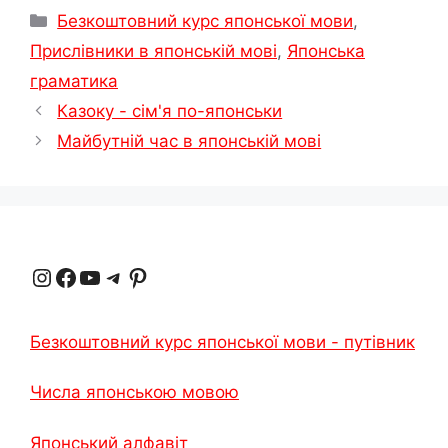
Категорії
Безкоштовний курс японської мови
,
Прислівники в японській мові
,
Японська
граматика
Казоку - сім'я по-японськи
Майбутній час в японській мові
Instagram
Facebook
YouTube
Телеграма
Pinterest
Безкоштовний курс японської мови - путівник
Числа японською мовою
Японський алфавіт