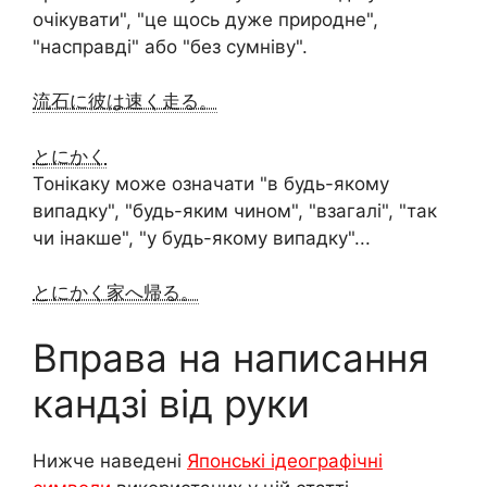
очікувати", "це щось дуже природне",
"насправді" або "без сумніву".
流石に彼は速く走る。
とにかく
Тонікаку може означати "в будь-якому
випадку", "будь-яким чином", "взагалі", "так
чи інакше", "у будь-якому випадку"...
とにかく家へ帰る。
Вправа на написання
кандзі від руки
Нижче наведені
Японські ідеографічні