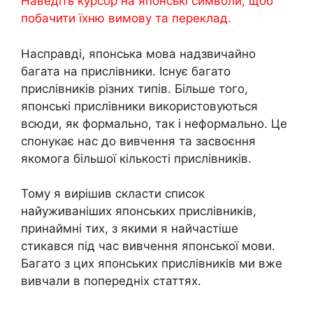
Наведіть курсор на японські символи, щоб
побачити їхню вимову та переклад.
Насправді, японська мова надзвичайно
багата на прислівники. Існує багато
прислівників різних типів. Більше того,
японські прислівники використовуються
всюди, як формально, так і неформально. Це
спонукає нас до вивчення та засвоєння
якомога більшої кількості прислівників.
Тому я вирішив скласти список
найуживаніших японських прислівників,
принаймні тих, з якими я найчастіше
стикався під час вивчення японської мови.
Багато з цих японських прислівників ми вже
вивчали в попередніх статтях.