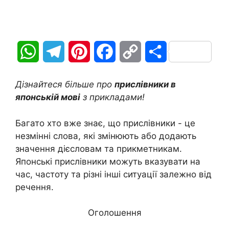
W
T
P
F
C
П
h
e
i
a
o
о
Дізнайтеся більше про
прислівники в
a
l
n
c
p
д
японській мові
з прикладами!
t
e
t
e
y
і
Багато хто вже знає, що прислівники - це
незмінні слова, які змінюють або додають
s
g
e
b
L
л
значення дієсловам та прикметникам.
A
r
r
o
i
и
Японські прислівники можуть вказувати на
час, частоту та різні інші ситуації залежно від
p
a
e
o
n
т
речення.
p
m
s
k
k
и
Оголошення
t
с