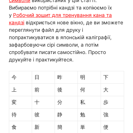
символи
використаних у цій статті.
Вибираємо потрібні кандзі та копіюємо їх
у
Робочий зошит для тренування кана та
кандзі
відкриється нове вікно, де ви зможете
переглянути файл для друку і
попрактикуватися в японській каліграфії,
зафарбовуючи сірі символи, а потім
спробувати писати самостійно. Просто
друкуйте і практикуйтеся.
今
日
昨
明
下
上
前
後
何
大
変
十
分
私
歩
待
彼
静
勉
強
食
新
簡
単
便