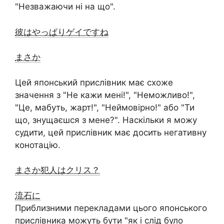
"Незважаючи ні на що".
彼はやっぱりゲイですね
まさか
Цей японський прислівник має схоже
значення з "Не кажи мені!", "Неможливо!",
"Це, мабуть, жарт!", "Неймовірно!" або "Ти
що, знущаєшся з мене?". Наскільки я можу
судити, цей прислівник має досить негативну
конотацію.
まさか犯人はクリス？
流石に
Приблизними перекладами цього японського
прислівника можуть бути "як і слід було