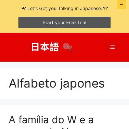
📢 Let's Get you Talking in Japanese. 🎌
Start your Free Trial
Pular
para
Cardáp
o
conteúdo
Alfabeto japones
A família do W e a