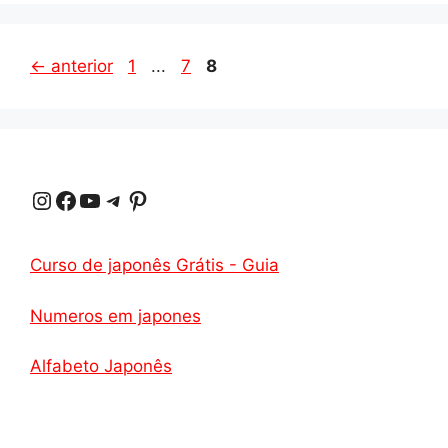
Página
Página
Página
←
anterior
1
...
7
8
Instagram
Facebook
Youtube
Telegrama
Pinterest
Curso de japonês Grátis - Guia
Numeros em japones
Alfabeto Japonês