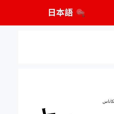
لكاناس