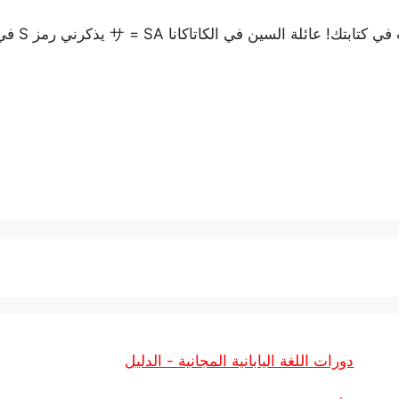
تعرّف على عائلة S في الكاتاكانا وترتيب الضربات في كتابتك! عائلة السين في الكاتاكانا
دورات اللغة اليابانية المجانية - الدليل