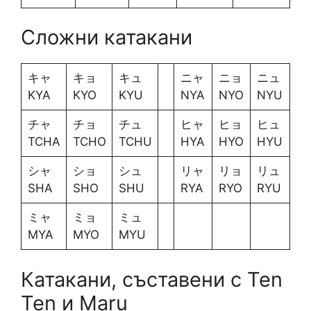
Сложни катакани
キャ
キョ
キュ
ニャ
ニョ
ニュ
KYA
KYO
KYU
NYA
NYO
NYU
チャ
チョ
チュ
ヒャ
ヒョ
ヒュ
TCHA
TCHO
TCHU
HYA
HYO
HYU
シャ
ショ
シュ
リャ
リョ
リュ
SHA
SHO
SHU
RYA
RYO
RYU
ミャ
ミョ
ミュ
MYA
MYO
MYU
Катакани, съставени с Ten
Ten и Maru