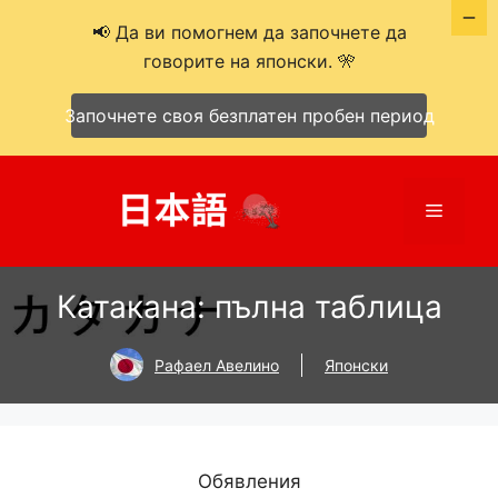
📢 Да ви помогнем да започнете да
говорите на японски. 🎌
Започнете своя безплатен пробен период
Към
съдържанието
Меню
Катакана: пълна таблица
Рафаел Авелино
Японски
Обявления