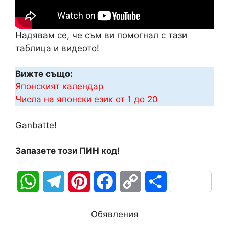
Надявам се, че съм ви помогнал с тази
таблица и видеото!
Вижте също:
Японският календар
Числа на японски език от 1 до 20
Ganbatte!
Запазете този ПИН код!
W
T
P
F
C
S
h
e
i
a
o
h
Обявления
a
l
n
c
p
a