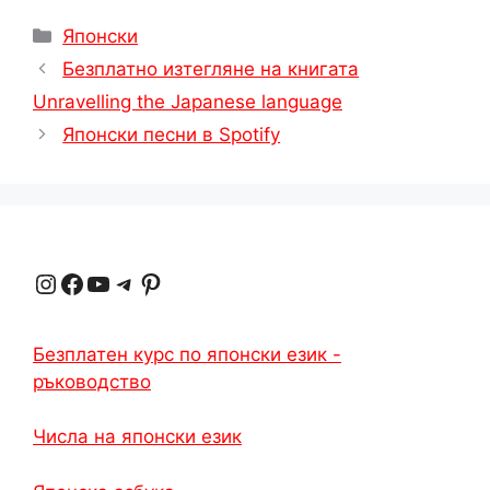
Категории
Японски
Безплатно изтегляне на книгата
Unravelling the Japanese language
Японски песни в Spotify
Instagram
Facebook
YouTube
Телеграма
Pinterest
Безплатен курс по японски език -
ръководство
Числа на японски език