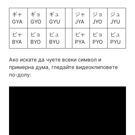
ギャ
ギョ
ギュ
ジャ
ジョ
ジュ
GYA
GYO
GYU
JYA
JYO
JYU
ビャ
ビョ
ビュ
ピャ
ピョ
ピュ
BYA
BYO
BYU
PYA
PYO
PYU
Ако искате да чуете всеки символ и
примерна дума, гледайте видеоклиповете
по-долу: