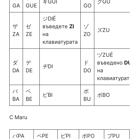
ギGUI
グGU
GA
GUE
GO
ジDIÉ
ザ
ゼ
въведете
ZI
ゾ
ズZU
ZA
ZE
на
ZO
клавиатурата
ヅZUÉ
ダ
デ
ド
въведено
DU
ヂDI
DA
DE
DO
на
клавиатурата
バ
ベ
ボ
ビBI
ボBO
BA
BE
BU
С Maru
パPA
ペPE
ピPI
ポPO
プPU