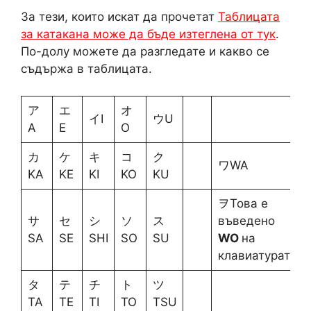
За тези, които искат да прочетат
Таблицата
за катакана може да бъде изтеглена от тук
.
По-долу можете да разгледате и какво се
съдържа в таблицата.
ア
エ
オ
イI
ウU
A
E
O
カ
ケ
キ
コ
ク
ワWA
KA
KE
KI
KO
KU
ヲТова е
サ
セ
シ
ソ
ス
въведено
SA
SE
SHI
SO
SU
WO
на
клавиатурата
タ
テ
チ
ト
ツ
TA
TE
TI
TO
TSU