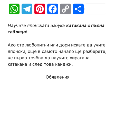
W
T
P
F
C
S
h
e
i
a
o
h
Научете японската азбука
катакана с пълна
a
l
n
c
p
a
таблица
!
t
e
t
e
y
r
Ако сте любопитни или дори искате да учите
японски, още в самото начало ще разберете,
s
g
e
b
L
e
че първо трябва да научите хирагана,
A
r
r
o
i
катакана и след това канджи.
p
a
e
o
n
Обявления
p
m
s
k
k
t