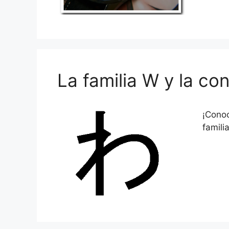
La familia W y la c
¡Conoc
famili