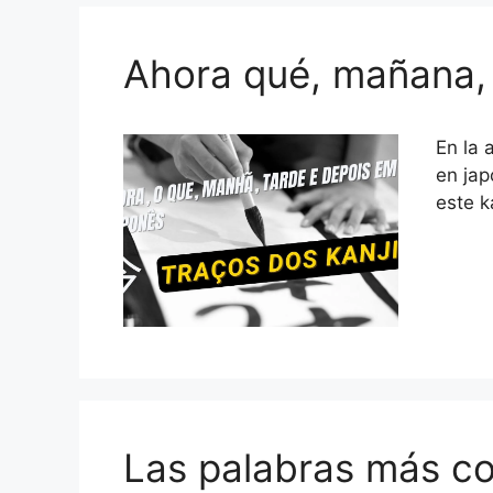
Ahora qué, mañana, 
En la 
en jap
este k
Las palabras más co