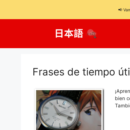
📢 Vam
Saltar
al
contenido
Frases de tiempo úti
¡Apren
bien c
Tambi