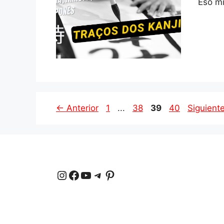
Eso mi
Página
Página
Página
Página
←
Anterior
1
...
38
39
40
Siguient
Instagram
Facebook
YouTube
Telegrama
Pinterest