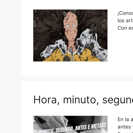
¡Conoc
los ar
Con es
Hora, minuto, segun
En la 
antes 