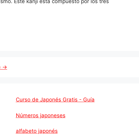
smo. Este kanji está compuesto por los tres
e
→
Curso de Japonés Gratis - Guía
Números japoneses
alfabeto japonés