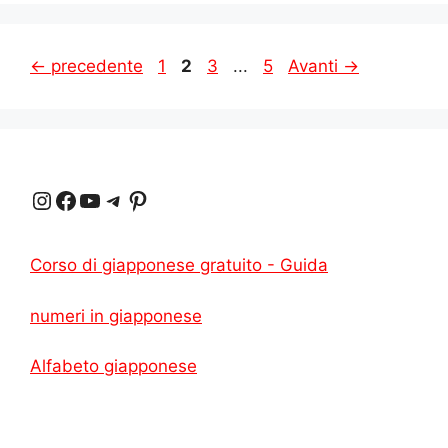
Pagina
Pagina
Pagina
Pagina
←
precedente
1
2
3
...
5
Avanti
→
Instagram
Facebook
YouTube
Telegram
Pinterest
Corso di giapponese gratuito - Guida
numeri in giapponese
Alfabeto giapponese