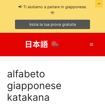
📢 Ti aiutiamo a parlare in giapponese.
🎌
Inizia la tua prova gratuita
Salta
al
Menù
contenuto
alfabeto
giapponese
katakana