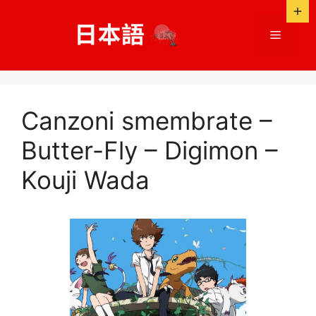
Salta
al
Menù
contenuto
Canzoni smembrate –
Butter-Fly – Digimon –
Kouji Wada