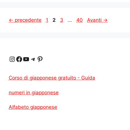
Pagina
Pagina
Pagina
Pagina
←
precedente
1
2
3
...
40
Avanti
→
Instagram
Facebook
YouTube
Telegram
Pinterest
Corso di giapponese gratuito - Guida
numeri in giapponese
Alfabeto giapponese