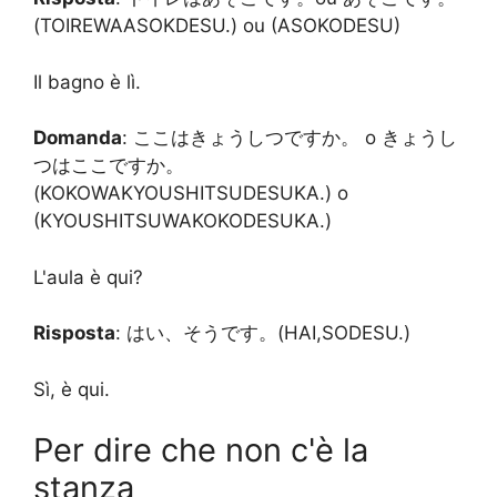
(TOIREWAASOKDESU.) ou (ASOKODESU)
Il bagno è lì.
Domanda
: ここはきょうしつですか。 o きょうし
つはここですか。
(KOKOWAKYOUSHITSUDESUKA.) o
(KYOUSHITSUWAKOKODESUKA.)
L'aula è qui?
Risposta
: はい、そうです。(HAI,SODESU.)
Sì, è qui.
Per dire che non c'è la
stanza