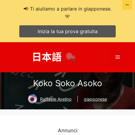
📢 Ti aiutiamo a parlare in giapponese.
🎌
Inizia la tua prova gratuita
Salta
al
Menù
contenuto
Koko Soko Asoko
Raffaele Avelino
giapponese
Annunci