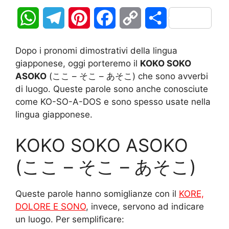
W
T
P
F
C
C
h
e
i
a
o
o
Dopo i pronomi dimostrativi della lingua
a
l
n
c
p
n
giapponese, oggi porteremo il
KOKO SOKO
ASOKO
(ここ – そこ – あそこ) che sono avverbi
t
e
t
e
y
d
di luogo. Queste parole sono anche conosciute
come KO-SO-A-DOS e sono spesso usate nella
s
g
e
b
L
i
lingua giapponese.
A
r
r
o
i
v
KOKO SOKO ASOKO
p
a
e
o
n
i
(ここ – そこ – あそこ)
p
m
s
k
k
d
t
i
Queste parole hanno somiglianze con il
KORE,
DOLORE E SONO
, invece, servono ad indicare
un luogo. Per semplificare: