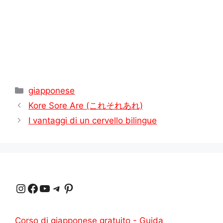
Categorie
giapponese
Kore Sore Are (これそれあれ)
I vantaggi di un cervello bilingue
Instagram
Facebook
YouTube
Telegram
Pinterest
Corso di giapponese gratuito - Guida