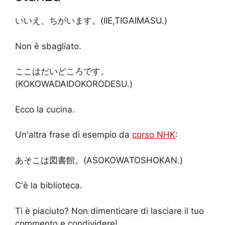
いいえ、ちがいます。(IIE,TIGAIMASU.)
Non è sbagliato.
ここはだいどころです。
(KOKOWADAIDOKORODESU.)
Ecco la cucina.
Un'altra frase di esempio da
corso NHK
:
あそこは図書館。(ASOKOWATOSHOKAN.)
C'è la biblioteca.
Ti è piaciuto? Non dimenticare di lasciare il tuo
commento e condividere!