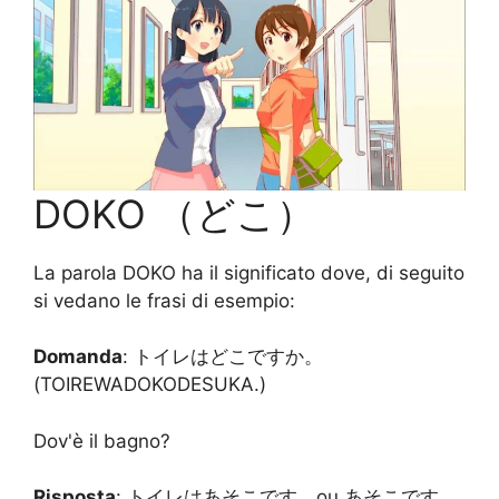
DOKO （どこ）
La parola DOKO ha il significato dove, di seguito
si vedano le frasi di esempio:
Domanda
: トイレはどこですか。
(TOIREWADOKODESUKA.)
Dov'è il bagno?
Risposta
: トイレはあそこです。ou あそこです。