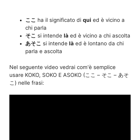
ここ
ha il significato di
qui
ed è vicino a
chi parla
そこ
si intende
là
ed è vicino a chi ascolta
あそこ
si intende
là
ed è lontano da chi
parla e ascolta
Nel seguente video vedrai com'è semplice
usare KOKO, SOKO E ASOKO (ここ – そこ – あそ
こ) nelle frasi: