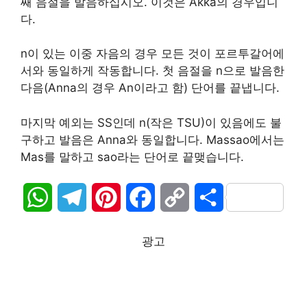
째 음절을 발음하십시오. 이것은 Akka의 경우입니
다.
n이 있는 이중 자음의 경우 모든 것이 포르투갈어에
서와 동일하게 작동합니다. 첫 음절을 n으로 발음한
다음(Anna의 경우 An이라고 함) 단어를 끝냅니다.
마지막 예외는 SS인데 n(작은 TSU)이 있음에도 불
구하고 발음은 Anna와 동일합니다. Massao에서는
Mas를 말하고 sao라는 단어로 끝맺습니다.
W
T
P
F
C
S
h
e
i
a
o
h
광고
a
l
n
c
p
a
t
e
t
e
y
r