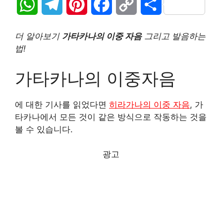
W
T
P
F
C
S
h
e
i
a
o
h
더 알아보기
가타카나의 이중 자음
그리고 발음하는
a
l
n
c
p
a
법!
t
e
t
e
y
r
가타카나의 이중자음
s
g
e
b
L
e
에 대한 기사를 읽었다면
히라가나의 이중 자음
, 가
A
r
r
o
i
타카나에서 모든 것이 같은 방식으로 작동하는 것을
볼 수 있습니다.
p
a
e
o
n
p
m
s
k
k
광고
t