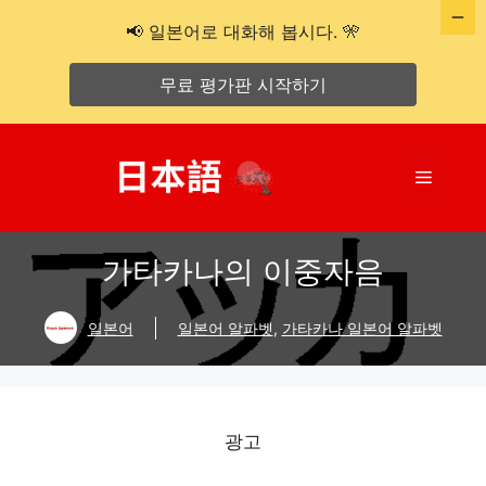
📢 일본어로 대화해 봅시다. 🎌
무료 평가판 시작하기
콘
텐
메
츠
로
뉴
건
가타카나의 이중자음
너
뛰
기
일본어
일본어 알파벳
,
가타카나 일본어 알파벳
광고