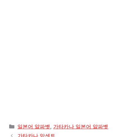
s
g
e
b
L
e
A
r
r
o
i
p
a
e
o
n
p
m
s
k
k
t
카
일본어 알파벳
,
가타카나 일본어 알파벳
테
가타카나 악센트