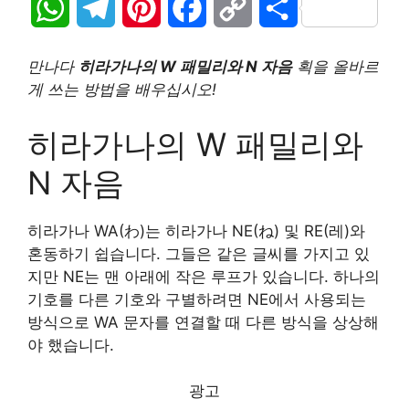
W
T
P
F
C
S
h
e
i
a
o
h
만나다
히라가나의 W 패밀리와 N 자음
획을 올바르
a
l
n
c
p
a
게 쓰는 방법을 배우십시오!
t
e
t
e
y
r
히라가나의 W 패밀리와
s
g
e
b
L
e
N 자음
A
r
r
o
i
히라가나 WA(わ)는 히라가나 NE(ね) 및 RE(레)와
p
a
e
o
n
혼동하기 쉽습니다. 그들은 같은 글씨를 가지고 있
지만 NE는 맨 아래에 작은 루프가 있습니다. 하나의
p
m
s
k
k
기호를 다른 기호와 구별하려면 NE에서 사용되는
t
방식으로 WA 문자를 연결할 때 다른 방식을 상상해
야 했습니다.
광고