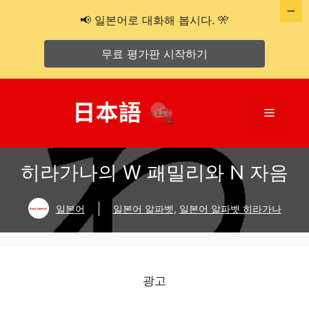
📢 일본어로 대화해 봅시다. 🎌
무료 평가판 시작하기
콘
텐
메
츠
로
뉴
건
히라가나의 W 패밀리와 N 자음
너
뛰
기
일본어
일본어 알파벳
,
일본어 알파벳 히라가나
광고