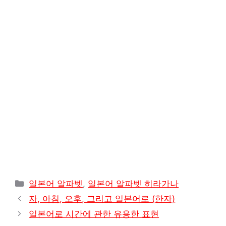
A
r
r
o
i
p
a
e
o
n
p
m
s
k
k
t
카
일본어 알파벳
,
일본어 알파벳 히라가나
테
자, 아침, 오후, 그리고 일본어로 (한자)
고
일본어로 시간에 관한 유용한 표현
리