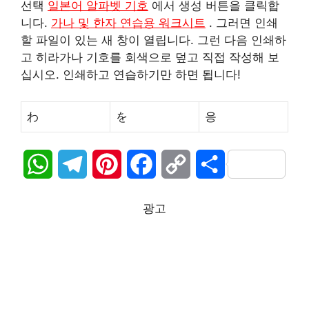
선택
일본어 알파벳 기호
에서 생성 버튼을 클릭합
니다.
가나 및 한자 연습용 워크시트
. 그러면 인쇄
할 파일이 있는 새 창이 열립니다. 그런 다음 인쇄하
고 히라가나 기호를 회색으로 덮고 직접 작성해 보
십시오. 인쇄하고 연습하기만 하면 됩니다!
わ
を
응
W
T
P
F
C
S
h
e
i
a
o
h
광고
a
l
n
c
p
a
t
e
t
e
y
r
s
g
e
b
L
e