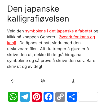
Den japanske
kalligrafiøvelsen
Velg den
symbolene i det japanske alfabetet
og
klikk på knappen Generer i
Øveark for kana og
kanji
. Da åpnes et nytt vindu med den
utskrivbare filen. Alt du trenger å gjøre er å
skrive den ut, dekke til de grå hiragana-
symbolene og så prøve å skrive den selv. Bare
skriv ut og øv deg!
や
ゆ
よ
W
T
P
F
C
S