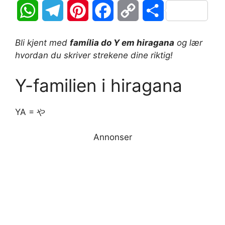
W
T
P
F
C
S
h
e
i
a
o
h
Bli kjent med
família do Y em hiragana
og lær
a
l
n
c
p
a
hvordan du skriver strekene dine riktig!
t
e
t
e
y
r
Y-familien i hiragana
s
g
e
b
L
e
YA = や
A
r
r
o
i
p
a
e
Annonser
o
n
p
m
s
k
k
t