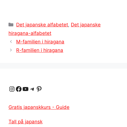
Kategorier
Det japanske alfabetet
,
Det japanske
hiragana-alfabetet
M-familien i hiragana
R-familien i hiragana
Instagram
Facebook
YouTube
Telegram
Pinterest
Gratis japanskkurs - Guide
Tall på japansk