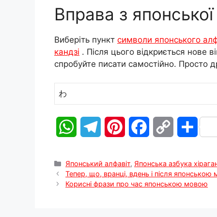
Вправа з японської 
Виберіть пункт
символи японського алф
кандзі
. Після цього відкриється нове в
спробуйте писати самостійно. Просто д
わ
W
T
P
F
C
П
h
e
i
a
o
о
Категорії
Японський алфавіт
,
Японська азбука хірага
a
l
n
c
p
д
Тепер, що, вранці, вдень і після японською 
Корисні фрази про час японською мовою
t
e
t
e
y
і
s
g
e
b
L
л