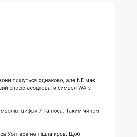
о вони пишуться однаково, але NE має
ший спосіб асоціювати символ WA з
имволів: цифри 7 та носа. Таким чином,
оса Уолтера не пішла кров. Щоб