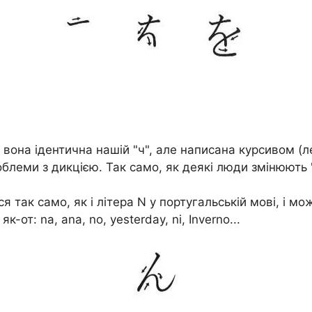
 вона ідентична нашій "ч", але написана курсивом (л
облеми з дикцією. Так само, як деякі люди змінюють "
я так само, як і літера N у португальській мові, і м
-от: na, ana, no, yesterday, ni, Inverno...