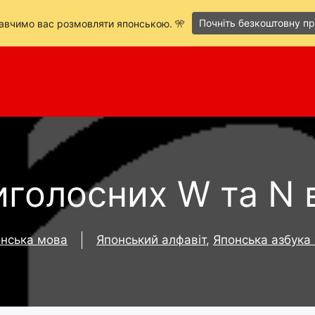
Почніть безкоштовну п
навчимо вас розмовляти японською. 🎌
иголосних W та N в
нська мова
Японський алфавіт
,
Японська азбука 