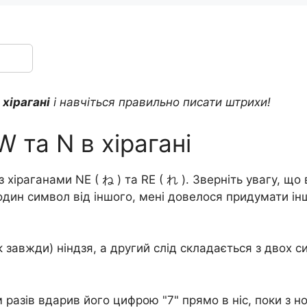
 хірагані
і навчіться правильно писати штрихи!
 та N в хірагані
з хіраганами NE ( ね ) та RE ( れ ). Зверніть увагу, щ
один символ від іншого, мені довелося придумати ін
к завжди) ніндзя, а другий слід складається з двох с
 разів вдарив його цифрою "7" прямо в ніс, поки з н