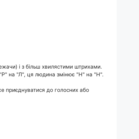
ежачи) і з більш хвилястими штрихами.
Р" на "Л", ця людина змінює "Н" на "Н".
оже приєднуватися до голосних або