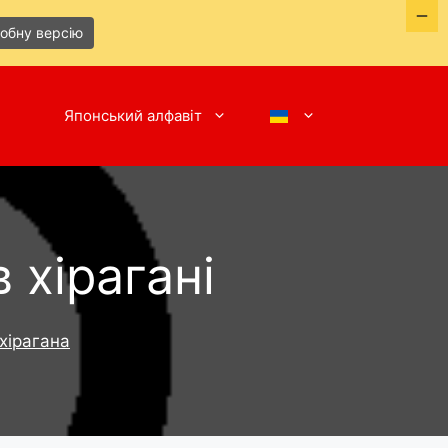
робну версію
Японський алфавіт
 хірагані
хірагана