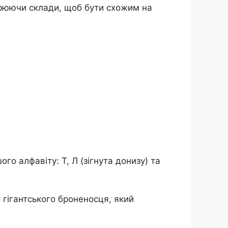
ворюючи склади, щоб бути схожим на
о алфавіту: Т, Л (зігнута донизу) та
о гігантського броненосця, який