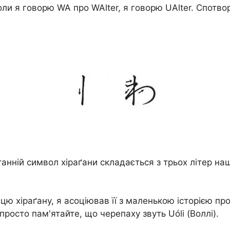
оли я говорю WA про WAlter, я говорю UAlter. Спот
ній символ хіраґани складається з трьох літер нашог
цю хіраґану, я асоціював її з маленькою історією пр
просто пам'ятайте, що черепаху звуть Uóli (Воллі).