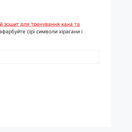
й зошит для тренування кана та
афарбуйте сірі символи хірагани і