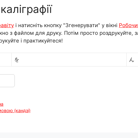
каліграфії
авіту
і натисніть кнопку "Згенерувати" у вікні
Робочи
ікно з файлом для друку. Потім просто роздрукуйте, з
рукуйте і практикуйтеся!
を
ん
на
мовою (кандзі)