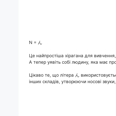
N = ん
Це найпростіша хірагана для вивчення,
А тепер уявіть собі людину, яка має пр
Цікаво те, що літера ん використовуєтьс
інших складів, утворюючи носові звуки, як