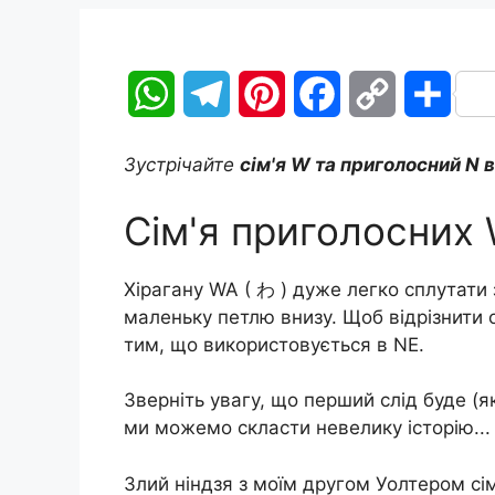
W
T
P
F
C
П
h
e
i
a
o
о
Зустрічайте
сім'я W та приголосний N в
a
l
n
c
p
д
Сім'я приголосних W
t
e
t
e
y
і
s
g
e
b
L
л
Хірагану WA ( わ ) дуже легко сплутати 
маленьку петлю внизу. Щоб відрізнити 
A
r
r
o
i
и
тим, що використовується в NE.
p
a
e
o
n
т
Зверніть увагу, що перший слід буде (я
p
m
s
k
k
и
ми можемо скласти невелику історію...
t
с
Злий ніндзя з моїм другом Уолтером сім