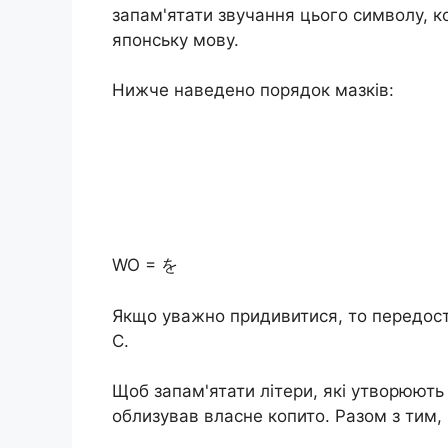
запам'ятати звучання цього символу, к
я
японську мову.
Нижче наведено порядок мазків:
WO = を
Якщо уважно придивитися, то передостан
С.
Щоб запам'ятати літери, які утворюють 
облизував власне копито. Разом з тим, 