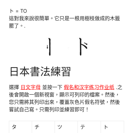
ト = TO
這對我來說很簡單。它只是一根用樹枝做成的木籤
罷了。.
日本書法練習
選擇
日文字母
並按一下
假名和汉字练习作业纸
.之
後會開啟一個新視窗，顯示可列印的檔案。然後，
您只需將其列印出來，覆蓋灰色片假名符號，然後
嘗試自己寫。只需列印並練習即可！
タ
チ
ツ
テ
ト