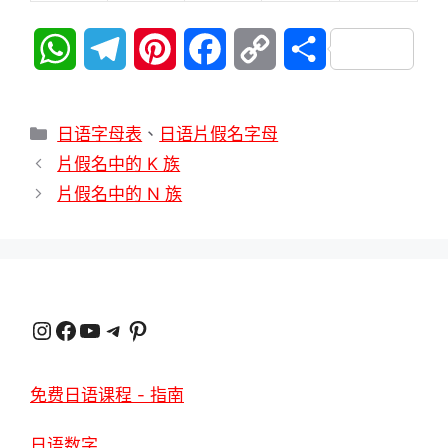
W
T
P
F
C
分
h
e
i
a
o
享
分
a
l
n
c
p
日语字母表
、
日语片假名字母
類
片假名中的 K 族
t
e
t
e
y
片假名中的 N 族
s
g
e
b
L
A
r
r
o
i
p
a
e
o
n
Instagram
臉書
YouTube
電報
Pinterest
p
m
s
k
k
t
免费日语课程 - 指南
日语数字