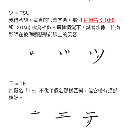
ツ = TSU
我得承認，這真的很难学会。那個
片假名 シ(shi)
和 ツ(tsu) 極為相似。這種情況下，試著想像一位攝
影師在被海嘯襲擊前臉上的笑容。.
テ = TE
片假名「TE」不像平假名那樣歪斜，但它帶有頂部
標記。.