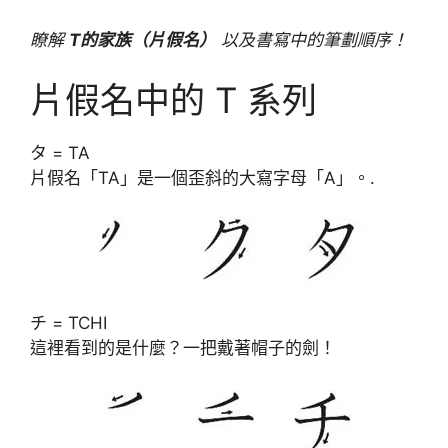
h
e
i
a
o
享
瞭解
T的家族（片假名）
以及書寫中的筆劃順序！
a
l
n
c
p
片假名中的 T 系列
t
e
t
e
y
s
g
e
b
L
タ = TA
片假名「TA」是一個歪斜的大寫字母「A」。.
A
r
r
o
i
p
a
e
o
n
p
m
s
k
k
t
チ = TCHI
這裡看到的是什麼？一把戴著帽子的劍！