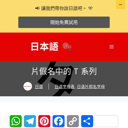
📢 讓我們帶你說日語吧。 🎌
開始免費試用
跳
至
選
主
要
單
內
片假名中的 T 系列
容
日语
日语字母表
,
日语片假名字母
W
T
P
F
C
分