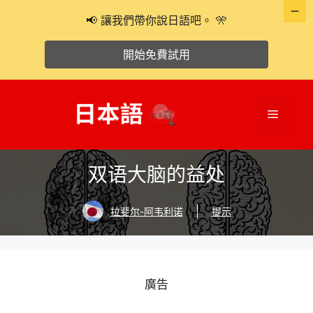
📢 讓我們帶你說日語吧。 🎌
開始免費試用
跳
至
選
主
要
單
內
双语大脑的益处
容
拉斐尔-阿韦利诺
提示
廣告