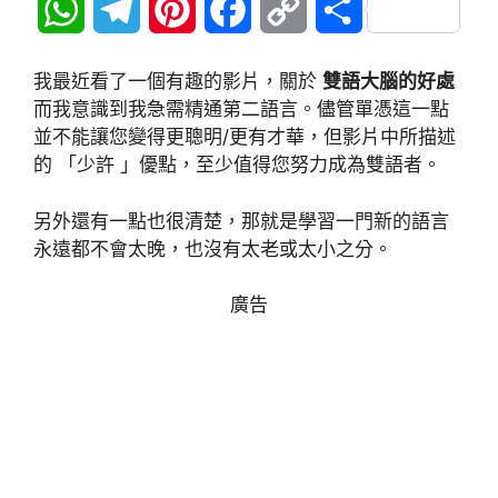
W
T
P
F
C
分
h
e
i
a
o
享
我最近看了一個有趣的影片，關於
雙語大腦的好處
a
l
n
c
p
而我意識到我急需精通第二語言。儘管單憑這一點
並不能讓您變得更聰明/更有才華，但影片中所描述
t
e
t
e
y
的 「少許 」優點，至少值得您努力成為雙語者。
s
g
e
b
L
另外還有一點也很清楚，那就是學習一門新的語言
A
r
r
o
i
永遠都不會太晚，也沒有太老或太小之分。
p
a
e
o
n
廣告
p
m
s
k
k
t