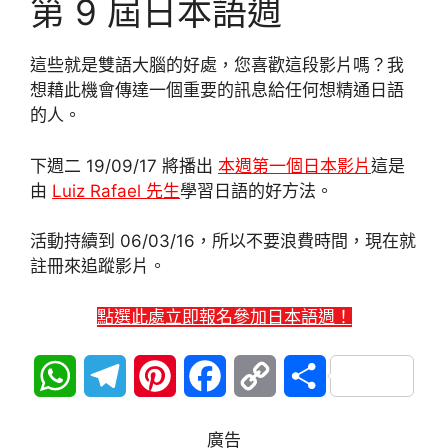
第 9 屆日本語週
這些就是雙語大腦的好處，您喜歡這段影片嗎？我
想藉此機會傳達一個重要的訊息給任何想精通日語
的人。
下週二 19/09/17 將播出
本週第一個日本影片
這是
由
Luiz Rafael 先生
學習日語的好方法。
活動持續到 06/03/16，所以不要浪費時間，現在就
註冊來追蹤影片。
點選此處立即報名參加日本語週！
W
T
P
F
C
分
h
e
i
a
o
享
廣告