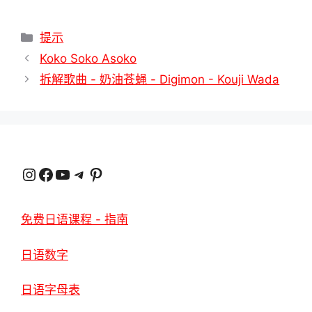
分
提示
類
Koko Soko Asoko
拆解歌曲 - 奶油苍蝇 - Digimon - Kouji Wada
Instagram
臉書
YouTube
電報
Pinterest
免费日语课程 - 指南
日语数字
日语字母表