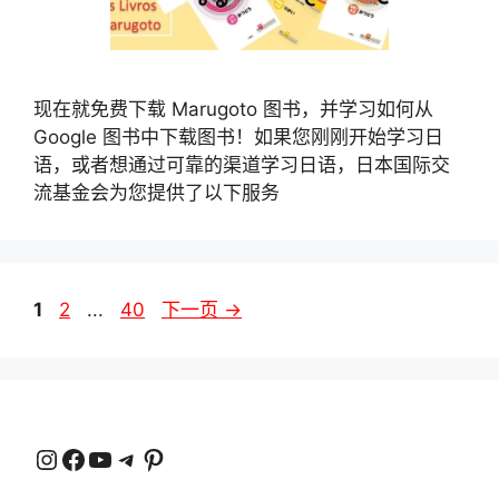
现在就免费下载 Marugoto 图书，并学习如何从
Google 图书中下载图书！如果您刚刚开始学习日
语，或者想通过可靠的渠道学习日语，日本国际交
流基金会为您提供了以下服务
页
页
页
1
2
...
40
下一页
→
面
面
面
Instagram
在 Facebook 上
YouTube
电报
品趣网