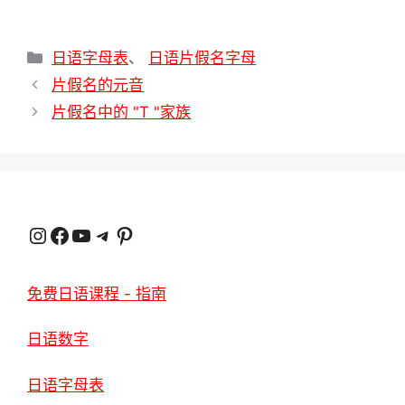
分
日语字母表
、
日语片假名字母
类
片假名的元音
片假名中的 "T "家族
Instagram
在 Facebook 上
YouTube
电报
品趣网
免费日语课程 - 指南
日语数字
日语字母表