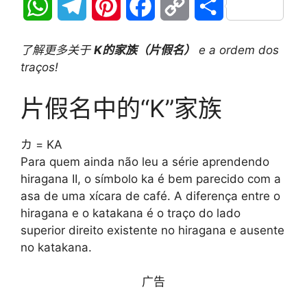
W
T
P
F
C
分
h
e
i
a
o
享
了解更多关于
K的家族（片假名）
e a ordem dos
a
l
n
c
p
traços!
t
e
t
e
y
片假名中的“K”家族
s
g
e
b
L
カ = KA
A
r
r
o
i
Para quem ainda não leu a série aprendendo
hiragana II, o símbolo ka é bem parecido com a
p
a
e
o
n
asa de uma xícara de café. A diferença entre o
p
m
s
k
k
hiragana e o katakana é o traço do lado
superior direito existente no hiragana e ausente
t
no katakana.
广告