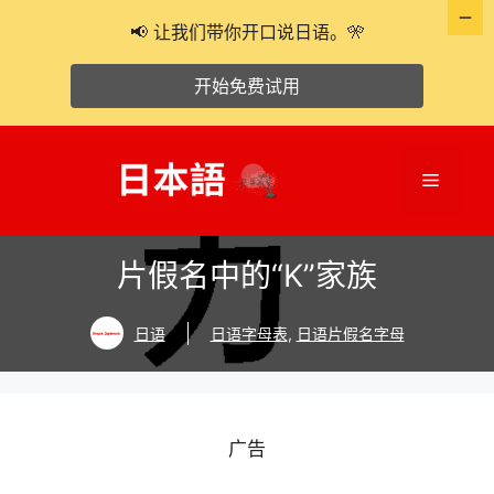
📢 让我们带你开口说日语。🎌
开始免费试用
跳
至
菜
内
容
单
片假名中的“K”家族
日语
日语字母表
,
日语片假名字母
广告