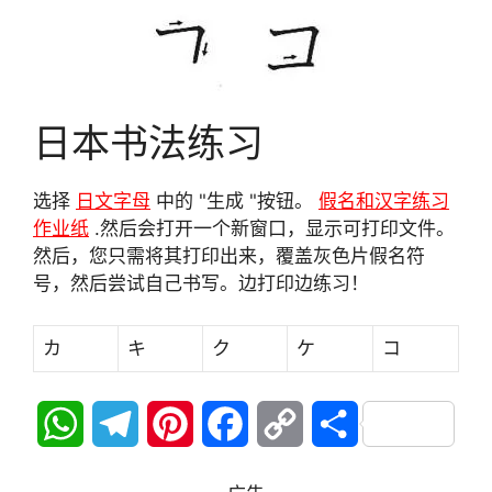
日本书法练习
选择
日文字母
中的 "生成 "按钮。
假名和汉字练习
作业纸
.然后会打开一个新窗口，显示可打印文件。
然后，您只需将其打印出来，覆盖灰色片假名符
号，然后尝试自己书写。边打印边练习！
カ
キ
ク
ケ
コ
W
T
P
F
C
分
h
e
i
a
o
享