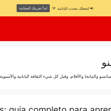
ابدأ تجربتك المجانية
📢 لنجعلك تتحدث اليابانية. 🎌
نو
تسو والمانجا والأفلام، وقبل كل شيء الثقافة اليابانية والآسيوية
s: guia completo para apre