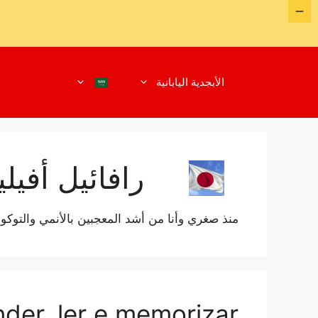
نتقل
لى
الأبجدية اليابانية
لمحتوى
رافائيل أفيلي
منذ صغري وأنا من أشد المعجبين بالأنمي والتوكوسا
nder, ler e memorizar