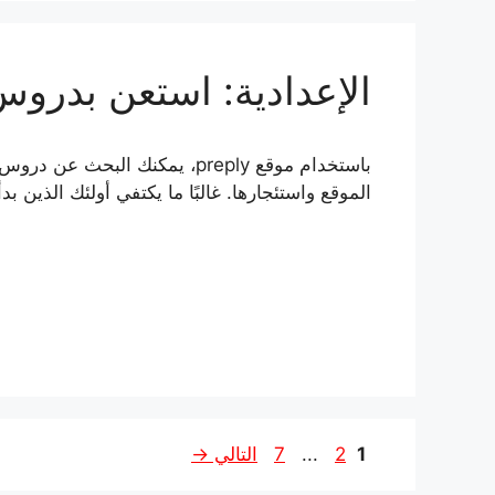
الإعدادية: استعن بدروس
باستخدام موقع preply، يمكنك ا
الموقع واستئجارها. غالبًا ما يكتفي أولئك الذين بد
الصفحة
الصفحة
الصفحة
1
2
...
7
التالي
→