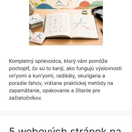
Kompletný sprievodca, ktorý vám pomôže
pochopiť, čo sú to kanji, ako fungujú výslovnosti
on’yomi a kun’yomi, radikály, okurigana a
poradie ťahov, vrátane praktickej metódy na
zapamätanie, opakovanie a čítanie pre
začiatočníkov.
5 webových stránok na