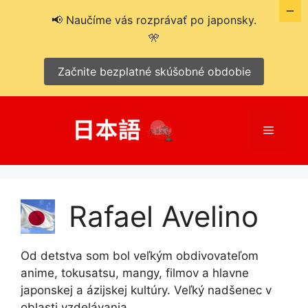
📢 Naučíme vás rozprávať po japonsky.
🎌
Začnite bezplatné skúšobné obdobie
Preskočiť
na
Menu
obsah
Rafael Avelino
Od detstva som bol veľkým obdivovateľom
anime, tokusatsu, mangy, filmov a hlavne
japonskej a ázijskej kultúry. Veľký nadšenec v
oblasti vzdelávania.