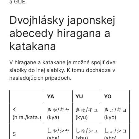
a GUE.
Dvojhlásky japonskej
abecedy hiragana a
katakana
V hiragane a katakane je možné spojiť dve
slabiky do inej slabiky. K tomu dochádza v
nasledujúcich prípadoch.
YA
YU
YO
K
きゃ/キャ
きゅ/キュ
きょ/キョ
(hira./kata.)
(kya)
(kyu)
(kyo)
しゃ/シャ
しゅ/シュ
しょ/ショ
S
(sha)
(shu)
(sho)