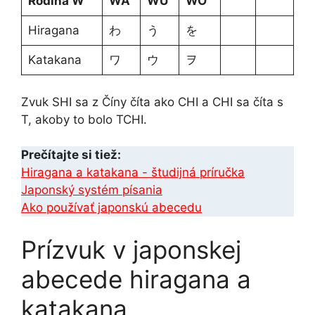
Rodina W
WA
WU
WO
Hiragana
わ
う
を
Katakana
ワ
ウ
ヲ
Zvuk SHI sa z Číny číta ako CHI a CHI sa číta s
T, akoby to bolo TCHI.
Prečítajte si tiež:
Hiragana a katakana - študijná príručka
Japonský systém písania
Ako používať japonskú abecedu
Prízvuk v japonskej
abecede hiragana a
katakana