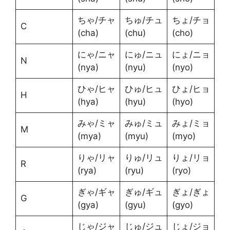
ちゃ/チャ
ちゅ/チュ
ちょ/チョ
C
(cha)
(chu)
(cho)
にゃ/ニャ
にゅ/ニュ
にょ/ニョ
N
(nya)
(nyu)
(nyo)
ひゃ/ヒャ
ひゅ/ヒュ
ひょ/ヒョ
H
(hya)
(hyu)
(hyo)
みゃ/ミャ
みゅ/ミュ
みょ/ミョ
M
(mya)
(myu)
(myo)
りゃ/リャ
りゅ/リュ
りょ/リョ
R
(rya)
(ryu)
(ryo)
ぎゃ/ギャ
ぎゅ/ギュ
ぎょ/ぎょ
G
(gya)
(gyu)
(gyo)
じゃ/ジャ
じゅ/ジュ
じょ/ジョ