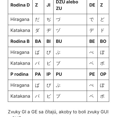
DZU alebo
Rodina D
Z
JI
DE
Z
ZU
Hiragana
だ
ぢ
づ
で
ど
Katakana
ダ
ヂ
ヅ
デ
ド
Rodina B
BA
BI
BU
BE
BO
Hiragana
ば
び
ぶ
べ
ぼ
Katakana
バ
ビ
ブ
ベ
ボ
P rodina
PA
IP
PU
PE
OP
Hiragana
ぱ
ぴ
ぷ
ぺ
ぽ
Katakana
パ
ピ
プ
ペ
ポ
Zvuky GI a GE sa čítajú, akoby to boli zvuky GUI