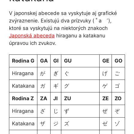
V japonskej abecede sa vyskytuje aj grafické
zvýraznenie. Existujú dva prízvuky ( ˚ a ゛),
ktoré sa vyskytujú na niektorých znakoch
Japonská abeceda
hiraganu a katakanu
úpravou ich zvukov.
Rodina G
GA
GI
GU
GE
GO
Hiragana
が
ぎ
ぐ
げ
ご
Katakana
ガ
ギ
グ
ゲ
ゴ
Rodina Z
ZA
JI
ZU
ZE
ZO
Hiragana
ざ
じ
ず
ぜ
ぞ
Katakana
ザ
ジ
ズ
ゼ
ゾ