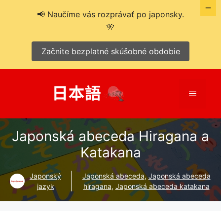
📢 Naučíme vás rozprávať po japonsky.
🎌
Začnite bezplatné skúšobné obdobie
Preskočiť
na
Menu
obsah
Japonská abeceda Hiragana a
Katakana
Japonský
Japonská abeceda
,
Japonská abeceda
jazyk
hiragana
,
Japonská abeceda katakana