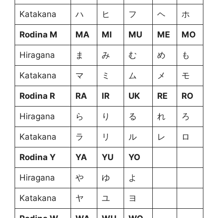
Katakana
ハ
ヒ
フ
ヘ
ホ
Rodina M
MA
MI
MU
ME
MO
Hiragana
ま
み
む
め
も
Katakana
マ
ミ
ム
メ
モ
Rodina R
RA
IR
UK
RE
RO
Hiragana
ら
り
る
れ
ろ
Katakana
ラ
リ
ル
レ
ロ
Rodina Y
YA
YU
YO
Hiragana
や
ゆ
よ
Katakana
ヤ
ユ
ヨ