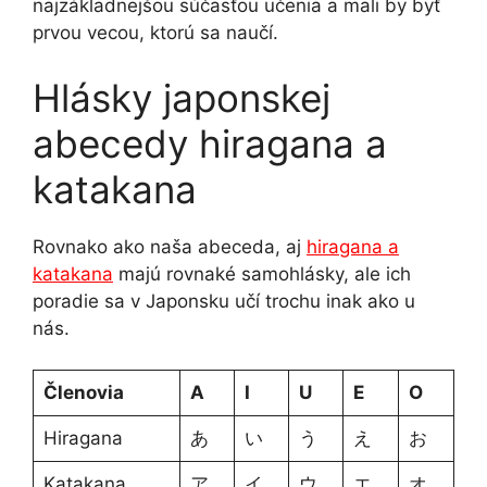
najzákladnejšou súčasťou učenia a mali by byť
prvou vecou, ktorú sa naučí.
Hlásky japonskej
abecedy hiragana a
katakana
Rovnako ako naša abeceda, aj
hiragana a
katakana
majú rovnaké samohlásky, ale ich
poradie sa v Japonsku učí trochu inak ako u
nás.
Členovia
A
I
U
E
O
Hiragana
あ
い
う
え
お
Katakana
ア
イ
ウ
エ
オ