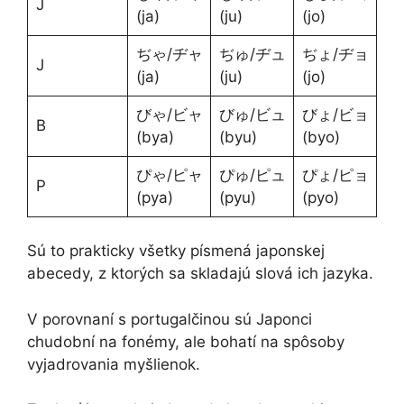
J
(ja)
(ju)
(jo)
ぢゃ/ヂャ
ぢゅ/ヂュ
ぢょ/ヂョ
J
(ja)
(ju)
(jo)
びゃ/ビャ
びゅ/ビュ
びょ/ビョ
B
(bya)
(byu)
(byo)
ぴゃ/ピャ
ぴゅ/ピュ
ぴょ/ピョ
P
(pya)
(pyu)
(pyo)
Sú to prakticky všetky písmená japonskej
abecedy, z ktorých sa skladajú slová ich jazyka.
V porovnaní s portugalčinou sú Japonci
chudobní na fonémy, ale bohatí na spôsoby
vyjadrovania myšlienok.