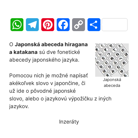
W
T
P
F
C
S
h
e
i
a
o
h
O
Japonská abeceda hiragana
a
l
n
c
p
a
a katakana
sú dve fonetické
abecedy japonského jazyka.
t
e
t
e
y
r
Pomocou nich je možné napísať
s
g
e
b
L
e
Japonská
akékoľvek slovo v japončine, či
abeceda
A
r
r
o
i
už ide o pôvodné japonské
slovo, alebo o jazykovú výpožičku z iných
p
a
e
o
n
jazykov.
p
m
s
k
k
Inzeráty
t