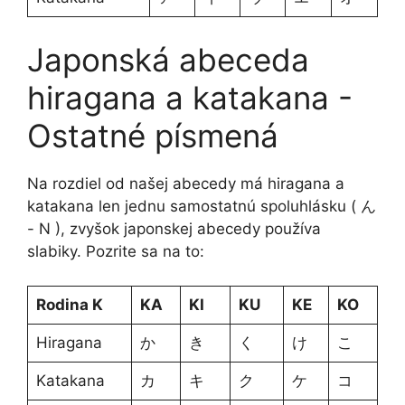
Japonská abeceda
hiragana a katakana -
Ostatné písmená
Na rozdiel od našej abecedy má hiragana a
katakana len jednu samostatnú spoluhlásku ( ん
- N ), zvyšok japonskej abecedy používa
slabiky. Pozrite sa na to:
Rodina K
KA
KI
KU
KE
KO
Hiragana
か
き
く
け
こ
Katakana
カ
キ
ク
ケ
コ