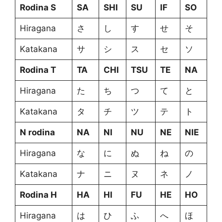
Rodina S
SA
SHI
SU
IF
SO
Hiragana
さ
し
す
せ
そ
Katakana
サ
シ
ス
セ
ソ
Rodina T
TA
CHI
TSU
TE
NA
Hiragana
た
ち
つ
て
と
Katakana
タ
チ
ツ
テ
ト
N rodina
NA
NI
NU
NE
NIE
Hiragana
な
に
ぬ
ね
の
Katakana
ナ
ニ
ヌ
ネ
ノ
Rodina H
HA
HI
FU
HE
HO
Hiragana
は
ひ
ふ
へ
ほ