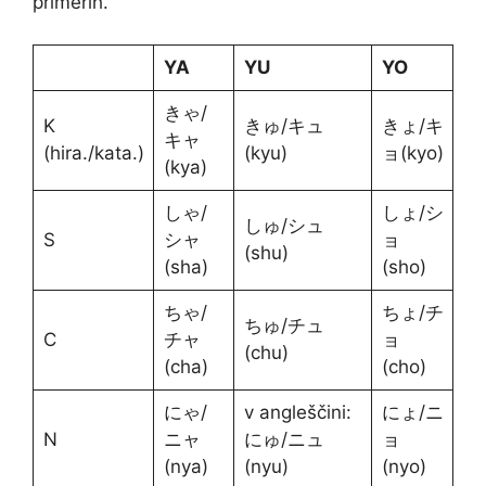
primerih.
YA
YU
YO
きゃ/
K
きゅ/キュ
きょ/キ
キャ
(hira./kata.)
(kyu)
ョ(kyo)
(kya)
しゃ/
しょ/シ
しゅ/シュ
S
シャ
ョ
(shu)
(sha)
(sho)
ちゃ/
ちょ/チ
ちゅ/チュ
C
チャ
ョ
(chu)
(cha)
(cho)
にゃ/
v angleščini:
にょ/ニ
N
ニャ
にゅ/ニュ
ョ
(nya)
(nyu)
(nyo)