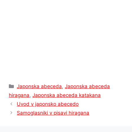
p
m
s
k
k
t
Kategorije
Japonska abeceda
,
Japonska abeceda
hiragana
,
Japonska abeceda katakana
Uvod v japonsko abecedo
Samoglasniki v pisavi hiragana