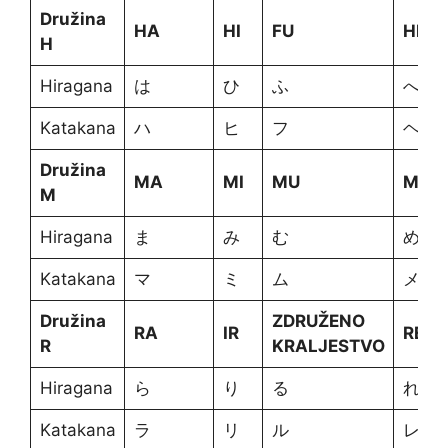
Družina
HA
HI
FU
HE
H
Hiragana
は
ひ
ふ
へ
Katakana
ハ
ヒ
フ
ヘ
Družina
MA
MI
MU
ME
M
Hiragana
ま
み
む
め
Katakana
マ
ミ
ム
メ
Družina
ZDRUŽENO
RA
IR
RE
R
KRALJESTVO
Hiragana
ら
り
る
れ
Katakana
ラ
リ
ル
レ