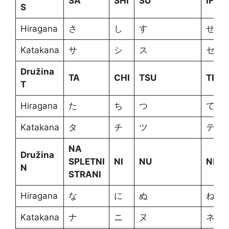
SA
SHI
SU
IF
S
Hiragana
さ
し
す
せ
Katakana
サ
シ
ス
セ
Družina
TA
CHI
TSU
TE
T
Hiragana
た
ち
つ
て
Katakana
タ
チ
ツ
テ
NA
Družina
SPLETNI
NI
NU
NE
N
STRANI
Hiragana
な
に
ぬ
ね
Katakana
ナ
ニ
ヌ
ネ