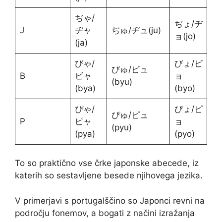
ぢゃ/
ぢょ/ヂ
J
ヂャ
ぢゅ/ヂュ(ju)
ョ(jo)
(ja)
びゃ/
びょ/ビ
びゅ/ビュ
B
ビャ
ョ
(byu)
(bya)
(byo)
ぴゃ/
ぴょ/ピ
ぴゅ/ピュ
P
ピャ
ョ
(pyu)
(pya)
(pyo)
To so praktično vse črke japonske abecede, iz
katerih so sestavljene besede njihovega jezika.
V primerjavi s portugalščino so Japonci revni na
področju fonemov, a bogati z načini izražanja