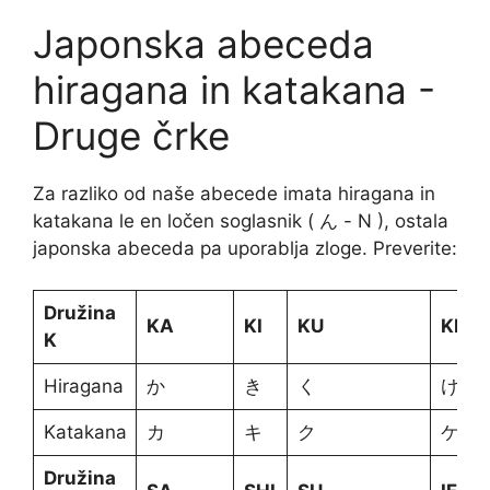
Japonska abeceda
hiragana in katakana -
Druge črke
Za razliko od naše abecede imata hiragana in
katakana le en ločen soglasnik ( ん - N ), ostala
japonska abeceda pa uporablja zloge. Preverite:
Družina
KA
KI
KU
KE
K
Hiragana
か
き
く
け
Katakana
カ
キ
ク
ケ
Družina