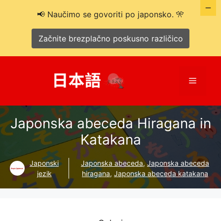
📢 Naučimo se govoriti po japonsko. 🎌
Začnite brezplačno poskusno različico
Preskoči
na
Meni
vsebino
Japonska abeceda Hiragana in
Katakana
Japonski
Japonska abeceda
,
Japonska abeceda
jezik
hiragana
,
Japonska abeceda katakana