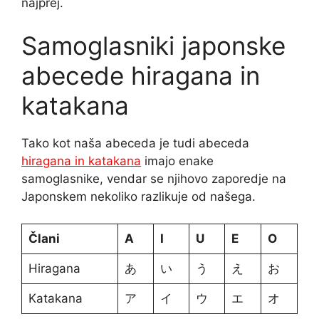
najprej.
Samoglasniki japonske
abecede hiragana in
katakana
Tako kot naša abeceda je tudi abeceda
hiragana in katakana
imajo enake
samoglasnike, vendar se njihovo zaporedje na
Japonskem nekoliko razlikuje od našega.
Člani
A
I
U
E
O
Hiragana
あ
い
う
え
お
Katakana
ア
イ
ウ
エ
オ