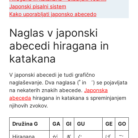
Japonski pisalni sistem
Kako uporabljati japonsko abecedo
Naglas v japonski
abecedi hiragana in
katakana
V japonski abecedi je tudi grafično
naglaševanje. Dva naglasa (˚ in ゛) se pojavljata
na nekaterih znakih abecede.
Japonska
abeceda
hiragana in katakana s spreminjanjem
njihovih zvokov.
Družina G
GA
GI
GU
GE
GO
Hiragana
が
ぎ
ぐ
げ
ご