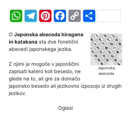
W
T
P
F
C
S
h
e
i
a
o
h
O
Japonska abeceda hiragana
a
l
n
c
p
a
in katakana
sta dve fonetični
abecedi japonskega jezika.
t
e
t
e
y
r
Z njimi je mogoče v japonščini
s
g
e
b
L
e
Japonska
zapisati katero koli besedo, ne
abeceda
A
r
r
o
i
glede na to, ali gre za domačo
japonsko besedo ali jezikovno izposojo iz drugih
p
a
e
o
n
jezikov.
p
m
s
k
k
Oglasi
t