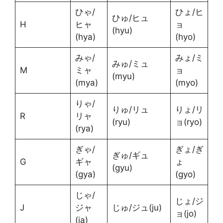
ひゃ/
ひょ/ヒ
ひゅ/ヒュ
H
ヒャ
ョ
(hyu)
(hya)
(hyo)
みゃ/
みょ/ミ
みゅ/ミュ
M
ミャ
ョ
(myu)
(mya)
(myo)
りゃ/
りゅ/リュ
りょ/リ
R
リャ
(ryu)
ョ(ryo)
(rya)
ぎゃ/
ぎょ/ぎ
ぎゅ/ギュ
G
ギャ
ょ
(gyu)
(gya)
(gyo)
じゃ/
じょ/ジ
J
ジャ
じゅ/ジュ(ju)
ョ(jo)
(ja)