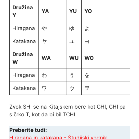
Družina
YA
YU
YO
Y
Hiragana
や
ゆ
よ
Katakana
ヤ
ユ
ヨ
Družina
WA
WU
WO
W
Hiragana
わ
う
を
Katakana
ワ
ウ
ヲ
Zvok SHI se na Kitajskem bere kot CHI, CHI pa
s črko T, kot da bi bil TCHI.
Preberite tudi:
Hiragana in katakana - Študijski vodnik