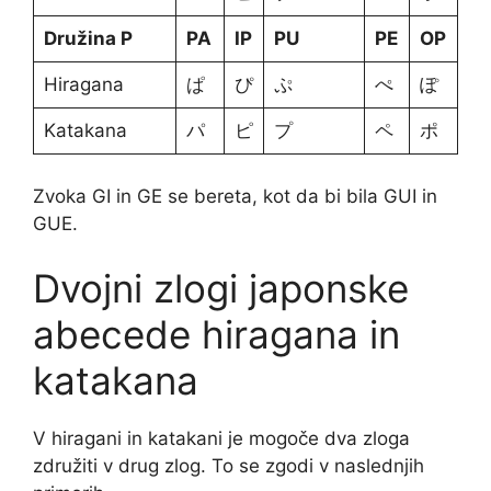
Družina P
PA
IP
PU
PE
OP
Hiragana
ぱ
ぴ
ぷ
ぺ
ぽ
Katakana
パ
ピ
プ
ペ
ポ
Zvoka GI in GE se bereta, kot da bi bila GUI in
GUE.
Dvojni zlogi japonske
abecede hiragana in
katakana
V hiragani in katakani je mogoče dva zloga
združiti v drug zlog. To se zgodi v naslednjih