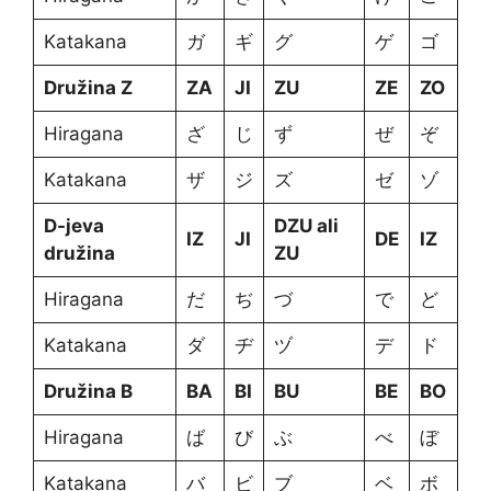
Katakana
ガ
ギ
グ
ゲ
ゴ
Družina Z
ZA
JI
ZU
ZE
ZO
Hiragana
ざ
じ
ず
ぜ
ぞ
Katakana
ザ
ジ
ズ
ゼ
ゾ
D-jeva
DZU ali
IZ
JI
DE
IZ
družina
ZU
Hiragana
だ
ぢ
づ
で
ど
Katakana
ダ
ヂ
ヅ
デ
ド
Družina B
BA
BI
BU
BE
BO
Hiragana
ば
び
ぶ
べ
ぼ
Katakana
バ
ビ
ブ
ベ
ボ