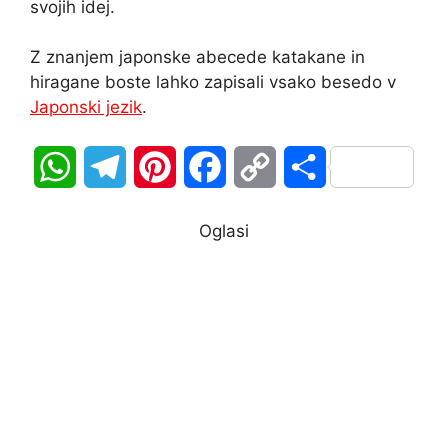
svojih idej.
Z znanjem japonske abecede katakane in
hiragane boste lahko zapisali vsako besedo v
Japonski jezik
.
W
T
P
F
C
S
h
e
i
a
o
h
Oglasi
a
l
n
c
p
a
t
e
t
e
y
r
s
g
e
b
L
e
A
r
r
o
i
p
a
e
o
n