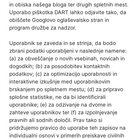
in obiska našega bloga ter drugih spletnih mest.
Uporabo piškotka DART lahko odjavite tako, da
obiščete Googlovo oglaševalsko stran in
program družbe za nadzor.
Uporabnik se zaveda in se strinja, da bodo
zbrani podatki uporabljeni v naslednje namene:
(a) za obveščanje o novih vsebinah, novicah in
dogodkih; (b) za posodobitev kontaktnih
podatkov; (c) za optimizacijo uporabnosti in
interaktivne izkušnje med uporabnikovim
brskanjem po spletnem mestu; (d) za pripravo
splošne statistike, ne da bi identificirali
uporabnike; (e) za odzivanje na dvome in
zahteve uporabnikov ter (f) za izpolnjevanje
pravnih ali sodnih določil. Prav tako si
pridržujemo pravico do uporabe teh zapisov na
individualni osnovi v primerih preiskave civilnih