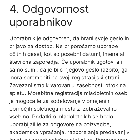
4. Odgovornost
uporabnikov
Uporabnik je odgovoren, da hrani svoje geslo in
prijavo za dostop. Ne priporočamo uporabe
očitnih gesel, kot so posebni datumi, imena ali
številčna zaporedja. Če uporabnik ugotovi ali
samo sumi, da je bilo njegovo geslo razbito, ga
mora spremeniti na svoji registracijski strani.
Zavezani smo k varovanju zasebnosti otrok na
spletu. Morebitna registracija mladoletnih oseb
je mogoča le za sodelovanje v omejenih
območjih spletnega mesta z izobraževalno
vsebino. Podatki o mladoletnikih se bodo
uporabljali le za odgovore na poizvedbe,
akademska vprašanja, razporejanje predavanj v
šolah ali zaradi splošne statistike. Priporočamo