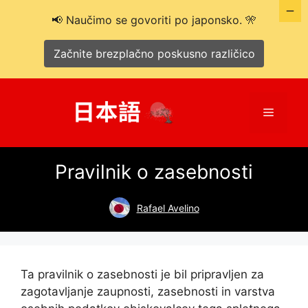
📢 Naučimo se govoriti po japonsko. 🎌
Začnite brezplačno poskusno različico
Preskoči
na
Meni
vsebino
Pravilnik o zasebnosti
Rafael Avelino
Ta pravilnik o zasebnosti je bil pripravljen za
zagotavljanje zaupnosti, zasebnosti in varstva