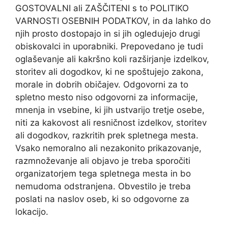
GOSTOVALNI ali ZAŠČITENI s to POLITIKO
VARNOSTI OSEBNIH PODATKOV, in da lahko do
njih prosto dostopajo in si jih ogledujejo drugi
obiskovalci in uporabniki. Prepovedano je tudi
oglaševanje ali kakršno koli razširjanje izdelkov,
storitev ali dogodkov, ki ne spoštujejo zakona,
morale in dobrih običajev. Odgovorni za to
spletno mesto niso odgovorni za informacije,
mnenja in vsebine, ki jih ustvarijo tretje osebe,
niti za kakovost ali resničnost izdelkov, storitev
ali dogodkov, razkritih prek spletnega mesta.
Vsako nemoralno ali nezakonito prikazovanje,
razmnoževanje ali objavo je treba sporočiti
organizatorjem tega spletnega mesta in bo
nemudoma odstranjena. Obvestilo je treba
poslati na naslov oseb, ki so odgovorne za
lokacijo.