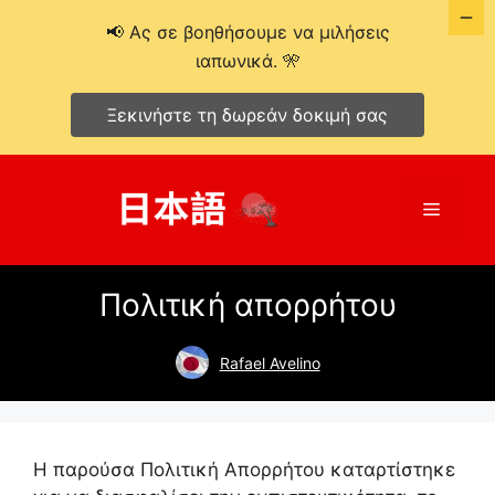
📢 Ας σε βοηθήσουμε να μιλήσεις
ιαπωνικά. 🎌
Ξεκινήστε τη δωρεάν δοκιμή σας
Μετάβαση
σε
Μενού
περιεχόμενο
Πολιτική απορρήτου
Rafael Avelino
Η παρούσα Πολιτική Απορρήτου καταρτίστηκε