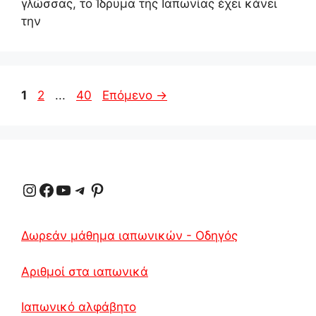
γλώσσας, το Ίδρυμα της Ιαπωνίας έχει κάνει
την
Σελίδα
Σελίδα
Σελίδα
1
2
...
40
Επόμενο
→
Instagram
Facebook
YouTube
Τηλεγράφημα
Pinterest
Δωρεάν μάθημα ιαπωνικών - Οδηγός
Αριθμοί στα ιαπωνικά
Ιαπωνικό αλφάβητο