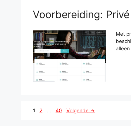
Voorbereiding: Privé
Met pr
beschi
alleen
Pagina
Pagina
Pagina
1
2
...
40
Volgende
→