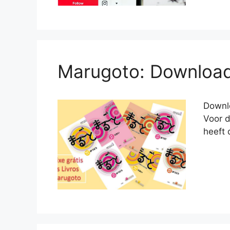
Marugoto: Download
Downl
Voor d
heeft 