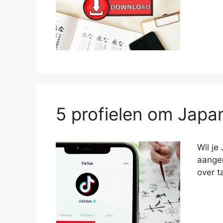
5 profielen om Japan
Wil je
aangen
over t