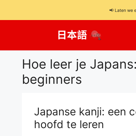
📢 Laten we 
Ga
naar
de
inhoud
Hoe leer je Japans
beginners
Japanse kanji: een c
hoofd te leren