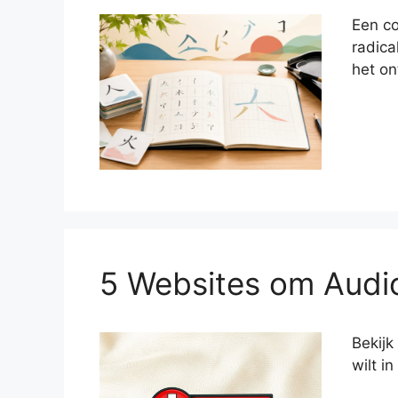
Een co
radica
het on
5 Websites om Audi
Bekijk
wilt i