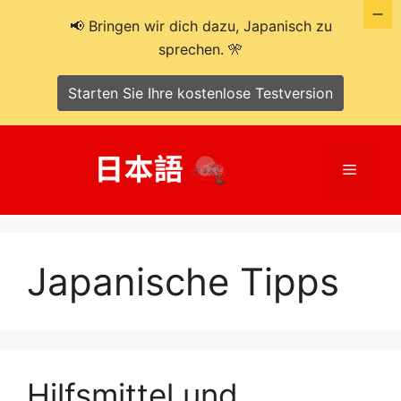
📢 Bringen wir dich dazu, Japanisch zu
sprechen. 🎌
Starten Sie Ihre kostenlose Testversion
Zum
Inhalt
Menü
springen
Japanische Tipps
Hilfsmittel und