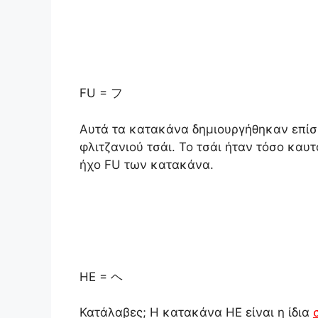
FU = フ
Αυτά τα κατακάνα δημιουργήθηκαν επίση
φλιτζανιού τσάι. Το τσάι ήταν τόσο καυτ
ήχο FU των κατακάνα.
HE = ヘ
Κατάλαβες; Η κατακάνα HE είναι η ίδια