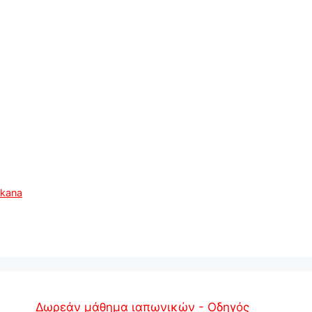
akana
Δωρεάν μάθημα ιαπωνικών - Οδηγός