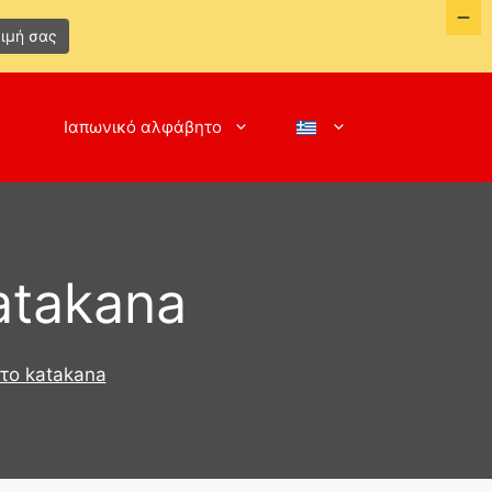
ιμή σας
Ιαπωνικό αλφάβητο
atakana
το katakana