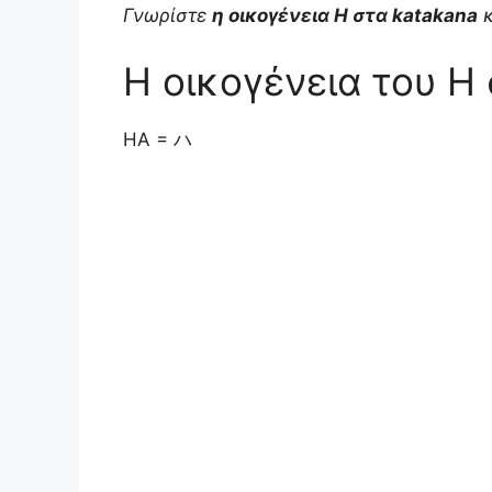
Γνωρίστε
η οικογένεια H στα katakana
κ
a
l
n
c
p
ι
Η οικογένεια του H
t
e
t
e
y
ρ
s
g
e
b
L
α
HA = ハ
A
r
r
o
i
σ
p
a
e
o
n
τ
p
m
s
k
k
ε
t
ί
τ
ε