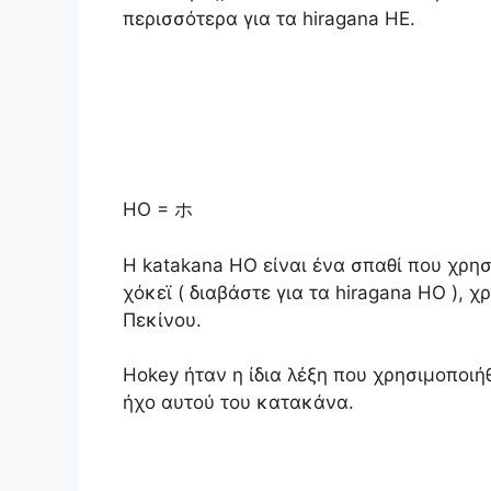
περισσότερα για τα hiragana HE.
HO = ホ
Η katakana HO είναι ένα σπαθί που χρησι
χόκεϊ ( διαβάστε για τα hiragana HO ),
Πεκίνου.
Hokey ήταν η ίδια λέξη που χρησιμοποιή
ήχο αυτού του κατακάνα.