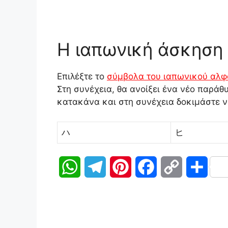
Η ιαπωνική άσκηση
Επιλέξτε το
σύμβολα του ιαπωνικού αλφ
Στη συνέχεια, θα ανοίξει ένα νέο παράθ
κατακάνα και στη συνέχεια δοκιμάστε ν
ハ
ヒ
W
T
P
F
C
Μ
h
e
i
a
o
ο
a
l
n
c
p
ι