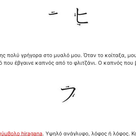
ς πολύ γρήγορα στο μυαλό μου. Όταν το κοίταξα, μο
ό που έβγαινε καπνός από το φλιτζάνι. Ο καπνός που β
σύμβολο hiragana
. Υψηλό ανάγλυφο, λόφος ή λόφος. Κ