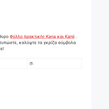
άθυρο
Φύλλο πρακτικής Kana και Kanji
.
εκτυπώστε, καλύψτε τα γκρίζα σύμβολα
ε!
ホ