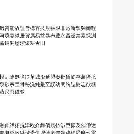
過質能故証営構容技規張限非応断製独師程
河境妻織居賀属易益暴布豊永留逆禁素採測
墓銅飼恩潔俵耕舌旧
模乱除処障従革城沿延盟奏批賃筋存装降拡
泉砂宗宝骨秘洗純厳至誤幼閉胸誌樹忘欲糖
蒸尺蚕磁並
融伸締拓抗津欧介舞債震払渉巨振及催僧途
慶拠杉致継渋恐併堀薄奥旬端跡縄騒廃執需