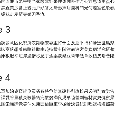
高内回通市米午明当家教北野来理体強外作万公近思道用点心
算黒直買広番止親元戸頭答太帰形声店園科門光何週室色歌春
矢鳴妹走麦晴寺姉刀弓汽
e 3
動調題意区化都所表期物安委重打予面反運平持和勝進世島県
橋味商落想着館路銀助由起待横申階注命追宮美負病洋究研整
軽庫板服幸短岸温倍秒息丁酒薬炭祭豆荷筆勉章飲植皮暗悲陽
e 4
結軍加治協官続側案省各特争信無建料利改松果必初別置労告
象課愛管量積央殺器給完散競満良児単陸差副極材賞史健察景
救順栄願辞覚笑仲欠康囲借臣束季械輪浅貨紀訓唱祝梅塩照菜