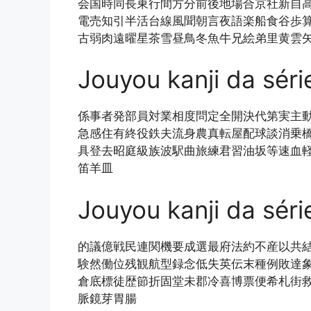
会国時同長東行間方分前後地場合京社新自
電売知引半活台線風聞朝言夜語楽船食谷歩
古弱肉遠曜星茶雪昼鳥冬魚牛兄絵弟里黄雲
Jouyou kanji da séri
係事者発部員対業相度問定全開決代第実主
急感住有終役鉄夫流身農真転屋配球談消乗
具登去昭庭級族波駅曲旅練君習油坂等速血
笛羊皿
Jouyou kanji da séri
的議億戦民連関機要成選最府法約不産以共
験然働位残観航型録念低失英伝末種例敗達
倉底標徒歴節折固堂未郡冷喜博票便希札街
脈鏡芽胃腸