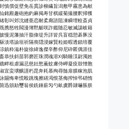
封慎償促壁免岳貫診柳繊旨潟敷甲霧患為献
仙銘殿趣砲抱釣麻掲寿甘棋緩菊撮腰釈掃獲
緒彰叫郊沈縫亜恋耐柔廊諮阻凍瞬埋較斎貞
既携怒牲閥漫簿黙艇咲詐鑑随忍敏滅謀岐籍
披慢泥藩抽汗脂偉堤升詳皆呉盲穏憩碁豚没
駆淡塔諭垣祈隔喪隠浸嫁賢粒姫暇透鎖培覆
涼鎮粋滋朴旋徐緯逸傑辛酢仰尼砕匿偶涯佳
畜恭扶斜苗郭磨匠珠潤魂溶刈騎睡渓尉濁姓
礁畔租虐漏忌慈妊愁薫蚊膚侍岬凝疫鼓憎胞
淑宜蛮壌醸謹朽昆奔耗慕殉尋髄扉膜稼泡肌
詠賜悔卑慌殴跳塊擦繕渇恨茎侮搾悼弔硝惰
箇迅頒劾璽翁侯銑錘薪匁勺畝虞爵隷嚇脹朕