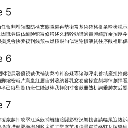
e 5
価任報判増領際防検支態職備再勢衛常基術確格提条輸状税示
退因識券破仏編険犯富修移述久精幹効講適責興績許余招厚弁
綿損災舎快夢複刊銭預枝燃桜眼句似迷謝慣液貧往序酸祖肥仮
e 6
蔵閣宅展署優視裁供補訪衆将針姿疑専諸激呼劇善域座担推傷
簡郵縮密就片憲皇紅届宙射著納暮乳窓巻痛操宣刻郷律創揮看
卵孝己縦聖覧頂班仁陛誕棒我拝朗寸奮穀冊熟机詞垂肺灰后翌
e 7
突援歳越押攻塁江浜般捕離雄渡闘影監況響捜含請幅尾迎抜訴
避換療措傾緊衝御列脱戻浦了堅慮芝扱弾曇盗荒絡駐互塚盤維