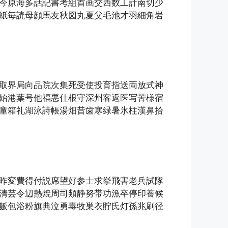
今原海多話記書考組首画交西数工計南切少
紙毎読母顔馬友秋図丸夏父毛池才羽細角岩
取界局向品院次集死受使投育指送両放式神
始港葉号他福悪仕根守深州客返医写苦様宿
童箱礼湖泳詩帳湯畑昔歯寒緑暑氷柱漢鼻拾
昨変費得付説席望好参士求挙飛害老兵試隊
清芸令辺熱焼周司類静努帯功漁卒停印養候
飯包浴粉旗典泣勇毒牧巣衣貯氏灯孫兆刷径