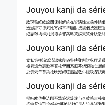
Jouyou kanji da séri
政現務経総設団保制解統在資演性査義件情
造減評可導武比寄婦率準額財授復個接護圧
絶志雑均群則混徳承罪築略貸鉱賛貿像版敵
Jouyou kanji da séri
党私策権論派済認株段値警映難割討収庁若
盛異遺危裏勤宇否枚背困系脳幕鋼源臨亡層
忠貴穴干尊染捨晩潮絹暖臓誠敬俳腹吸探訳
Jouyou kanji da séri
稲峠紋佐井込郎審撃施沢爆違与企彼崎吉核
婆鈴督沖刑僚婚被頼陣逃逮鮮房占迫昇遅遊