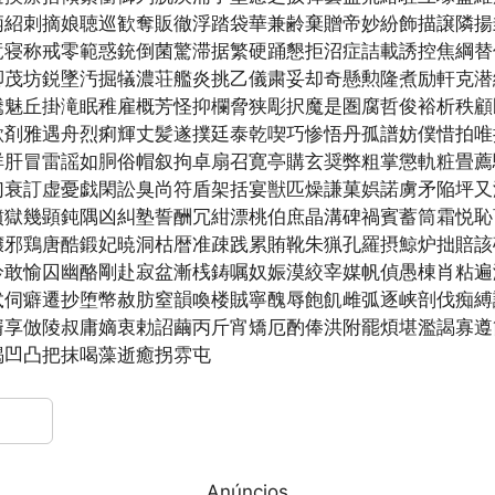
柄紹刺摘娘聴巡歓奪販徹浮踏袋華兼齢棄贈帝妙紛飾描譲隣揚
竜寝称戒零範惑銃倒菌驚滞据繁硬踊懇拒沼症詰載誘控焦綱替
脚茂坊鋭墜汚掘犠濃荘艦炎挑乙儀粛妥却奇懸勲隆煮励軒克潜
騰魅丘掛滝眠稚雇概芳怪抑欄脅狭彫択魔是圏腐哲俊裕析秩顧
欺剤雅遇舟烈痢輝丈髪遂撲廷泰乾喫巧惨悟丹孤譜妨僕惜拍唯
祥肝冒雷謡如胴俗帽叙拘卓扇召寛亭購玄奨弊粗掌懲軌粧畳薦
幻衰訂虚憂戯閑訟臭尚符盾架括宴獣匹燥謙菓娯諾虜矛陥坪又
噴獄幾顕鈍隅凶糾塾誓酬冗紺漂桃伯庶晶溝碑禍賓蓄筒霜悦恥
嬢邪鶏唐酷鍛妃暁洞枯暦准疎践累賄靴朱猟孔羅摂鯨炉拙賠該
吟敢愉囚幽酪剛赴寂盆漸桟鋳嘱奴娠漠絞宰媒帆偵愚棟肖粘遍
弐伺癖遷抄堕幣赦肪窒韻喚楼賊寧醜辱飽飢雌弧逐峡剖伐痴縛
婿享倣陵叔庸嫡衷勅詔繭丙斤宵矯厄酌俸洪附罷煩堪濫謁寡遵
褐凹凸把抹喝藻逝癒拐雰屯
Anúncios