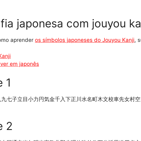
afia japonesa com jouyou ka
como aprender
os símbolos japoneses do Jouyou Kanji
, 
anji
ever em japonês
e 1
見九七子立目小力円気金千入下正川水名町木文校車先女村空
e 2