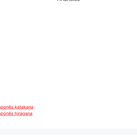
 japonês katakana
japonês hiragana