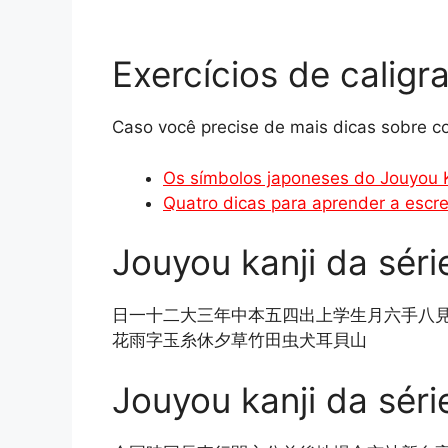
Exercícios de caligr
Caso você precise de mais dicas sobre 
Os símbolos japoneses do Jouyou K
Quatro dicas para aprender a escr
Jouyou kanji da séri
日一十二大三年中本五四出上学生月六手八
花雨字玉糸休夕草竹田虫犬耳貝山
Jouyou kanji da séri