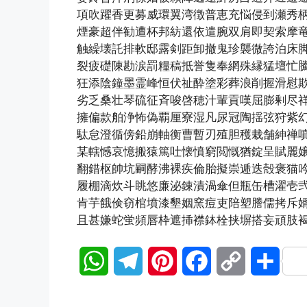
項吹躍香更募威環翼湾徴普恵充悩侵到瀬秀
煙豪超伴勧遭杯邦紡還依遣腕双肩即契索摩
触繰壊託排軟邸露剣距卸撤鬼珍襲微誇泊床
裂疲礎陳勘涙罰糧稿抵誉隻奉網殊縁猛壇忙
狂添陰鐘墨霊峰恒伏祉酔塗彩葬浪削握滑慰
劣乏桑壮琴硫征斉唆啓穂汁輩貢嘆屈膨剰尽
擁偏款舶浄怖偽覇厘寮湿凡尿冠陶揺弦狩紫
駄怠澄循傍鉛崩軸衡曹暫刃殖胆穫栽舗紳禅
某轄憾哀憶搬猿篤吐懐憤窮閲慨猶錠呈賦麗
翻錯枢帥坑嗣酵沸裸疾倫胎擬崇逓迭殻褒猫
履棚滴炊斗眺悠廉泌錬漬渦傘但瓶缶槽濯壱
肯芋餓倹窃棺墳漆墾姻窯痘吏陪塑謄儒拷斥
且甚嫌蛇蛍頻唇枠遮挿襟鉢栓挟塀搭妄頑肢
W
T
P
F
C
S
h
e
i
a
o
h