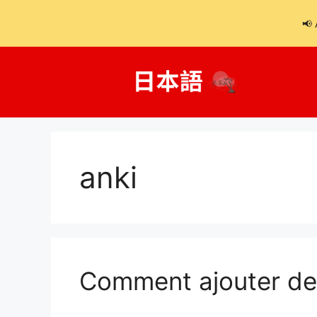
📢 
Aller
au
contenu
anki
Comment ajouter de 