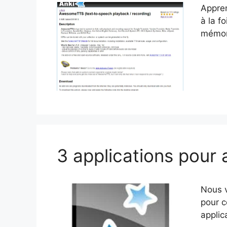
Appren
à la f
mémor
3 applications pour 
Nous v
pour c
applic