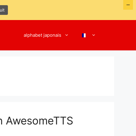
uit
alphabet japonais
gin AwesomeTTS