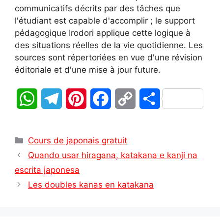
communicatifs décrits par des tâches que
l'étudiant est capable d'accomplir ; le support
pédagogique Irodori applique cette logique à
des situations réelles de la vie quotidienne. Les
sources sont répertoriées en vue d'une révision
éditoriale et d'une mise à jour future.
W
T
P
F
C
P
h
e
i
a
o
a
Catégories
a
l
n
c
p
r
Cours de japonais gratuit
Quando usar hiragana, katakana e kanji na
t
e
t
e
y
t
escrita japonesa
s
g
e
b
L
a
Les doubles kanas en katakana
A
r
r
o
i
g