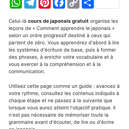
W
T
P
F
C
P
h
e
i
a
o
a
Celui-là
cours de japonais gratuit
organise les
a
l
n
c
p
r
leçons de « Comment apprendre le japonais »
selon un ordre progressif destiné à ceux qui
t
e
t
e
y
t
partent de zéro. Vous apprendrez d'abord à lire
les systèmes d'écriture de base, puis à former
s
g
e
b
L
a
des phrases, à enrichir votre vocabulaire et à
A
r
r
o
i
g
vous exercer à la compréhension et à la
communication.
p
a
e
o
n
e
Utilisez cette page comme un guide : avancez à
p
m
s
k
k
r
votre rythme, consultez les contenus indiqués à
t
chaque étape et ne passez à la suivante que
lorsque vous aurez atteint l'objectif pratique. Il
n'est pas nécessaire de mémoriser toute la
grammaire avant d'écouter, de lire ou d'écrire