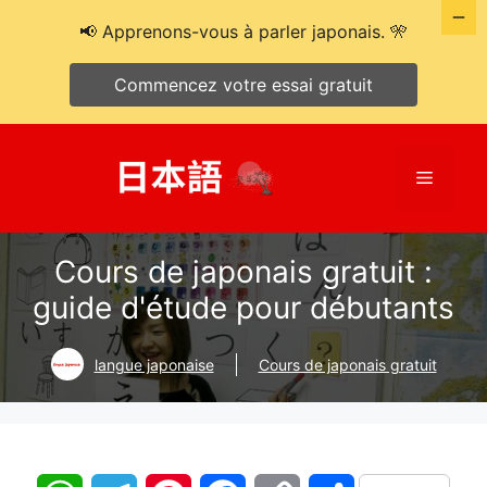
📢 Apprenons-vous à parler japonais. 🎌
Commencez votre essai gratuit
Aller
au
Menu
contenu
Cours de japonais gratuit :
guide d'étude pour débutants
langue japonaise
Cours de japonais gratuit