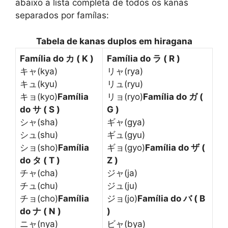
abaixo a lista completa de todos os kanas
separados por famílas:
Tabela de kanas duplos em hiragana
Família do カ ( K )
Família do ラ ( R )
キャ(kya)
リャ(rya)
キュ(kyu)
リュ(ryu)
キョ(kyo)
Família
リョ(ryo)
Família do ガ (
do サ ( S )
G )
シャ(sha)
ギャ(gya)
シュ(shu)
ギュ(gyu)
ショ(sho)
Família
ギョ(gyo)
Família do ザ (
do タ ( T )
Z )
チャ(cha)
ジャ(ja)
チュ(chu)
ジュ(ju)
チョ(cho)
Família
ジョ(jo)
Família do バ ( B
do ナ ( N )
)
ニャ(nya)
ビャ(bya)