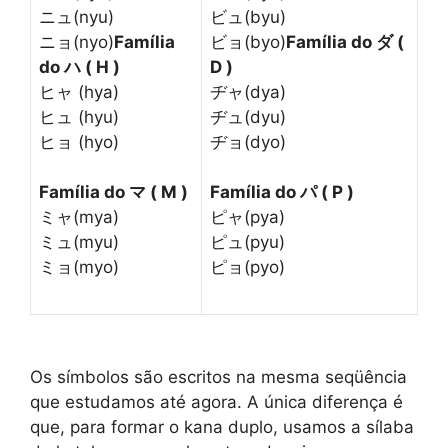
ニュ(nyu)
ビュ(byu)
ニョ(nyo)
Família
ビョ(byo)
Família do ダ (
do ハ ( H )
D )
ヒャ (hya)
ヂャ(dya)
ヒュ (hyu)
ヂュ(dyu)
ヒョ (hyo)
ヂョ(dyo)
Família do マ ( M )
Família do パ ( P )
ミャ(mya)
ピャ(pya)
ミュ(myu)
ピュ(pyu)
ミョ(myo)
ピョ(pyo)
Os símbolos são escritos na mesma seqüência
que estudamos até agora. A única diferença é
que, para formar o kana duplo, usamos a sílaba