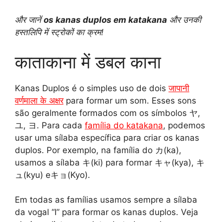
h
e
i
a
o
h
और जानें
os kanas duplos em katakana
और उनकी
a
l
n
c
p
a
हस्तलिपि में स्ट्रोकों का क्रम!
t
e
t
e
y
r
काताकाना में डबल काना
s
g
e
b
L
e
Kanas Duplos é o simples uso de dois
जापानी
A
r
r
o
i
वर्णमाला के अक्षर
para formar um som. Esses sons
são geralmente formados com os símbolos ヤ,
p
a
e
o
n
ユ, ヨ. Para cada
família do katakana
, podemos
p
m
s
k
k
usar uma sílaba específica para criar os kanas
duplos. Por exemplo, na família do カ(ka),
t
usamos a sílaba キ(ki) para formar キャ(kya), キ
ュ(kyu) eキョ(Kyo).
Em todas as famílias usamos sempre a sílaba
da vogal “I” para formar os kanas duplos. Veja