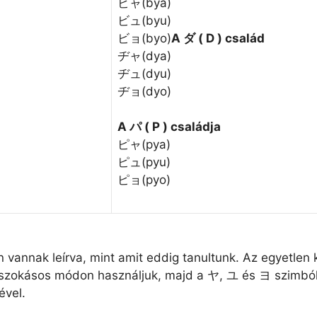
ビャ(bya)
ビュ(byu)
ビョ(byo)
A ダ ( D ) család
ヂャ(dya)
ヂュ(dyu)
ヂョ(dyo)
A パ ( P ) családja
ピャ(pya)
ピュ(pyu)
ピョ(pyo)
annak leírva, mint amit eddig tanultunk. Az egyetlen 
 szokásos módon használjuk, majd a ヤ, ユ és ヨ szimbó
ével.