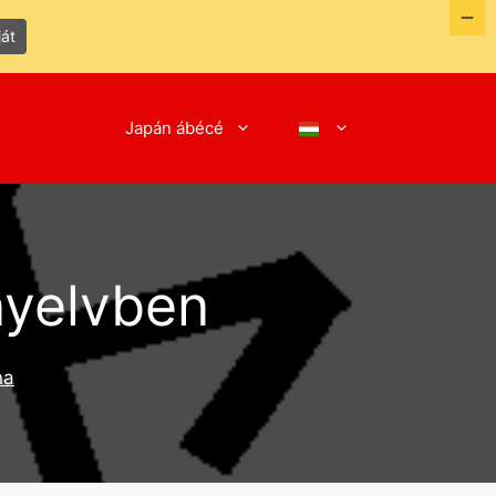
ját
Japán ábécé
nyelvben
na