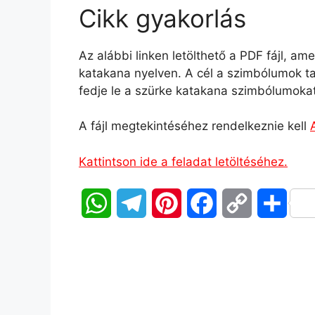
Cikk gyakorlás
Az alábbi linken letölthető a PDF fájl, a
katakana nyelven. A cél a szimbólumok ta
fedje le a szürke katakana szimbólumokat
A fájl megtekintéséhez rendelkeznie kell
Kattintson ide a feladat letöltéséhez.
W
T
P
F
C
O
h
e
i
a
o
s
a
l
n
c
p
s
t
e
t
e
y
z