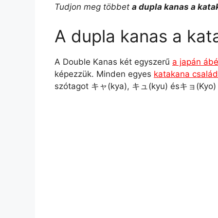
Tudjon meg többet
a dupla kanas a kat
a
l
n
c
p
s
A dupla kanas a kat
t
e
t
e
y
z
s
g
e
b
L
a
A Double Kanas két egyszerű
a japán áb
képezzük. Minden egyes
katakana család
A
r
r
o
i
m
szótagot キャ(kya), キュ(kyu) ésキョ(Kyo) 
p
a
e
o
n
e
p
m
s
k
k
g
t