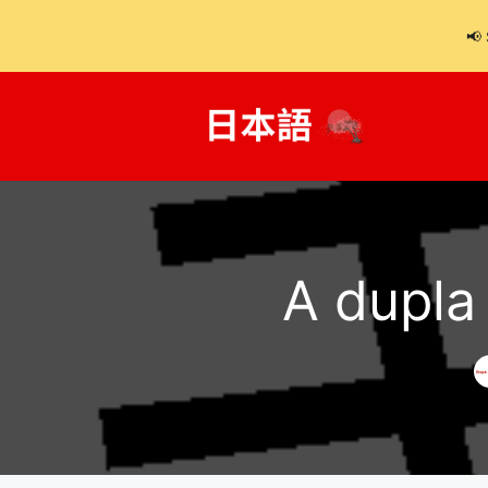
📢 
Kilépés
a
tartalomba
A dupla