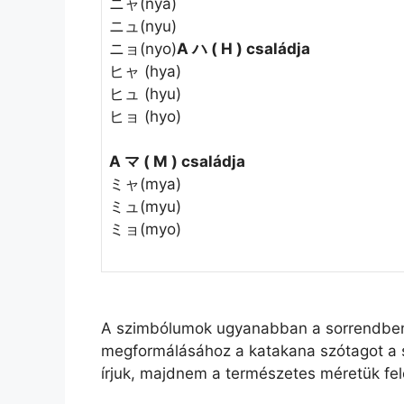
ニャ(nya)
ニュ(nyu)
ニョ(nyo)
A ハ ( H ) családja
ヒャ (hya)
ヒュ (hyu)
ヒョ (hyo)
A マ ( M ) családja
ミャ(mya)
ミュ(myu)
ミョ(myo)
A szimbólumok ugyanabban a sorrendben v
megformálásához a katakana szótagot a
írjuk, majdnem a természetes méretük fel