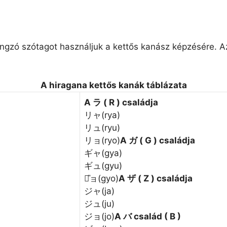
zó szótagot használjuk a kettős kanász képzésére. Az 
A hiragana kettős kanák táblázata
A ラ ( R ) családja
リャ(rya)
リュ(ryu)
リョ(ryo)
A ガ ( G ) családja
ギャ(gya)
ギュ(gyu)
ギ̎ョ(gyo)
A ザ ( Z ) családja
ジャ(ja)
ジュ(ju)
ジョ(jo)
A バ család ( B )