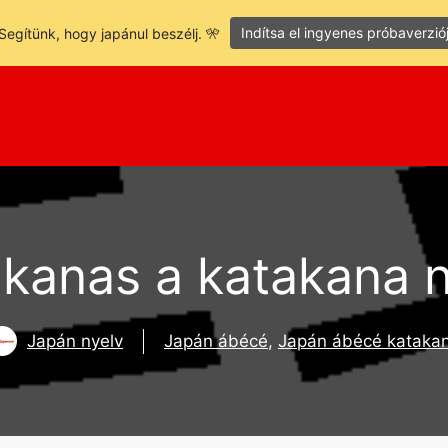
Indítsa el ingyenes próbaverzió
Segítünk, hogy japánul beszélj. 🎌
 kanas a katakana 
Japán nyelv
Japán ábécé
,
Japán ábécé kataka