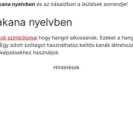
akana nyelvben
és az írásaidban a leütések sorrendje!
akana nyelvben
écé szimbólumai
hogy hangot alkossanak. Ezeket a hang
Egy adott szótagot használhatsz kettős kanák létrehoz
képzésekhez használjuk.
Hirdetések