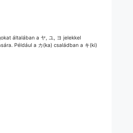
okat általában a ヤ, ユ, ヨ jelekkel
ására. Például a カ(ka) családban a キ(ki)