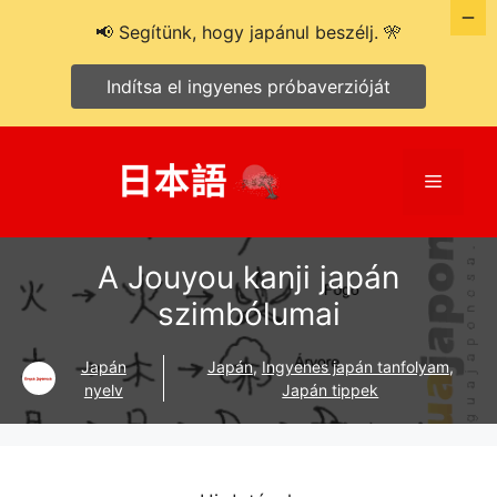
📢 Segítünk, hogy japánul beszélj. 🎌
Indítsa el ingyenes próbaverzióját
Kilépés
a
Menü
tartalomba
A Jouyou kanji japán
szimbólumai
Japán
Japán
,
Ingyenes japán tanfolyam
,
nyelv
Japán tippek