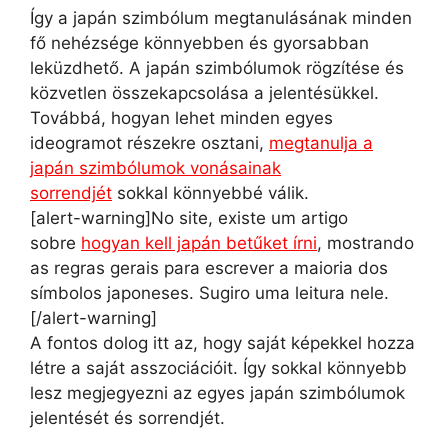
Így a japán szimbólum megtanulásának minden
fő nehézsége könnyebben és gyorsabban
leküzdhető. A japán szimbólumok rögzítése és
közvetlen összekapcsolása a jelentésükkel.
Továbbá, hogyan lehet minden egyes
ideogramot részekre osztani,
megtanulja a
japán szimbólumok vonásainak
sorrendjét
sokkal könnyebbé válik.
[alert-warning]No site, existe um artigo
sobre
hogyan kell japán betűket írni
, mostrando
as regras gerais para escrever a maioria dos
símbolos japoneses. Sugiro uma leitura nele.
[/alert-warning]
A fontos dolog itt az, hogy saját képekkel hozza
létre a saját asszociációit. Így sokkal könnyebb
lesz megjegyezni az egyes japán szimbólumok
jelentését és sorrendjét.