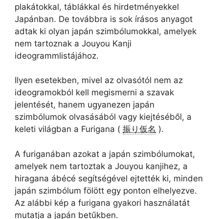
plakátokkal, táblákkal és hirdetményekkel
Japánban. De továbbra is sok írásos anyagot
adtak ki olyan japán szimbólumokkal, amelyek
nem tartoznak a Jouyou Kanji
ideogrammlistájához.
Ilyen esetekben, mivel az olvasótól nem az
ideogramokból kell megismerni a szavak
jelentését, hanem ugyanezen japán
szimbólumok olvasásából vagy kiejtéséből, a
keleti világban a Furigana (
振り仮名
).
A furiganában azokat a japán szimbólumokat,
amelyek nem tartoztak a Jouyou kanjihez, a
hiragana ábécé segítségével ejtették ki, minden
japán szimbólum fölött egy ponton elhelyezve.
Az alábbi kép a furigana gyakori használatát
mutatja a japán betűkben.