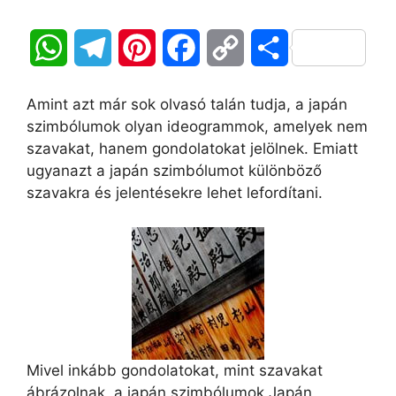
W
T
P
F
C
O
h
e
i
a
o
s
Amint azt már sok olvasó talán tudja, a japán
a
l
n
c
p
s
szimbólumok olyan ideogrammok, amelyek nem
szavakat, hanem gondolatokat jelölnek. Emiatt
t
e
t
e
y
z
ugyanazt a japán szimbólumot különböző
szavakra és jelentésekre lehet lefordítani.
s
g
e
b
L
a
A
r
r
o
i
m
p
a
e
o
n
e
p
m
s
k
k
g
t
Mivel inkább gondolatokat, mint szavakat
ábrázolnak, a japán szimbólumok Japán