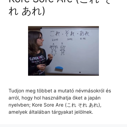
れ あれ)
Tudjon meg többet a mutató névmásokról és
arról, hogy hol használhatja őket a japán
nyelvben; Kore Sore Are (これ それ あれ),
amelyek általában tárgyakat jelölnek.