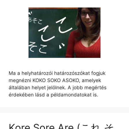
Ma a helyhatározói határozószókat fogjuk
megnézni KOKO SOKO ASOKO, amelyek
általában helyet jelölnek. A jobb megértés
érdekében lásd a példamondatokat is.
Kore Sore Are (これ そ