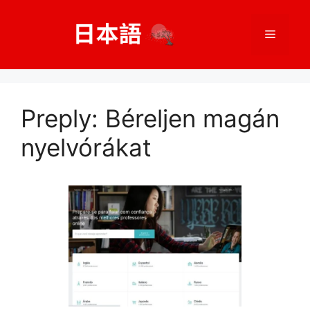
Kilépés
a
Menü
tartalomba
Indítsa el ingyenes próbaverzióját
Preply: Béreljen magán
nyelvórákat