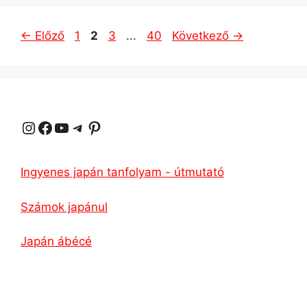
Oldal
Oldal
Oldal
Oldal
←
Előző
1
2
3
...
40
Következő
→
Instagram
Facebook
YouTube
Távirat
Pinterest
Ingyenes japán tanfolyam - útmutató
Számok japánul
Japán ábécé