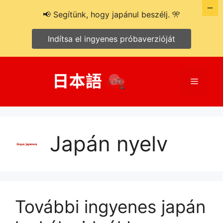
📢 Segítünk, hogy japánul beszélj. 🎌
Indítsa el ingyenes próbaverzióját
Kilépés
a
Menü
tartalomba
Japán nyelv
További ingyenes japán