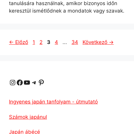
tanulására használnak, amikor bizonyos időn
keresztül ismétlődnek a mondatok vagy szavak.
Oldal
Oldal
Oldal
Oldal
Oldal
←
Előző
1
2
3
4
...
34
Következő
→
Instagram
Facebook
YouTube
Távirat
Pinterest
Ingyenes japán tanfolyam - útmutató
Számok japánul
Japán ábécé