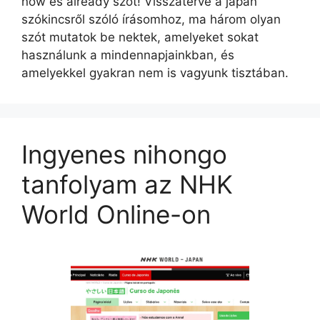
now és already szót! Visszatérve a japán
szókincsről szóló írásomhoz, ma három olyan
szót mutatok be nektek, amelyeket sokat
használunk a mindennapjainkban, és
amelyekkel gyakran nem is vagyunk tisztában.
Ingyenes nihongo
tanfolyam az NHK
World Online-on