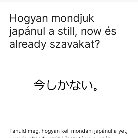
Hogyan mondjuk
japánul a still, now és
already szavakat?
Tanuld meg, hogyan kell mondani japánul a yet,