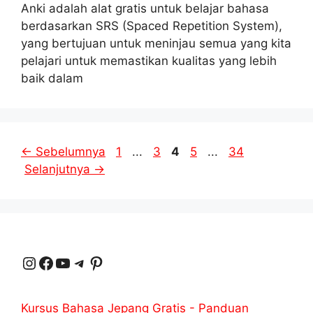
Anki adalah alat gratis untuk belajar bahasa
berdasarkan SRS (Spaced Repetition System),
yang bertujuan untuk meninjau semua yang kita
pelajari untuk memastikan kualitas yang lebih
baik dalam
Halaman
Halaman
Halaman
Halaman
Halaman
←
Sebelumnya
1
...
3
4
5
...
34
Selanjutnya
→
Instagram
Facebook
YouTube
Telegram
Pinterest
Kursus Bahasa Jepang Gratis - Panduan